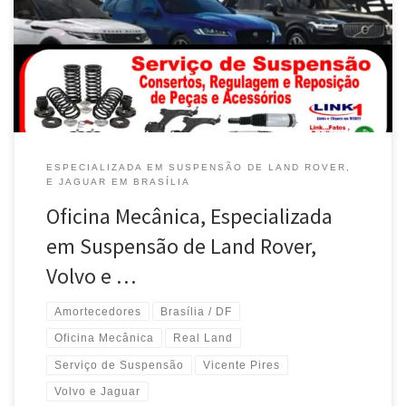
Especializada em Suspensão , Molas e Amortecedores para Land
Rover em Brasília / DF Especializada em Suspensão , Molas e
Amortecedores para Land Rover Discovery em Brasília / DF Centro
Automotivo Especializado […]
ESPECIALIZADA EM SUSPENSÃO DE LAND ROVER,
E JAGUAR EM BRASÍLIA
Oficina Mecânica, Especializada
em Suspensão de Land Rover,
Volvo e …
Amortecedores
Brasília / DF
Oficina Mecânica
Real Land
Serviço de Suspensão
Vicente Pires
Volvo e Jaguar