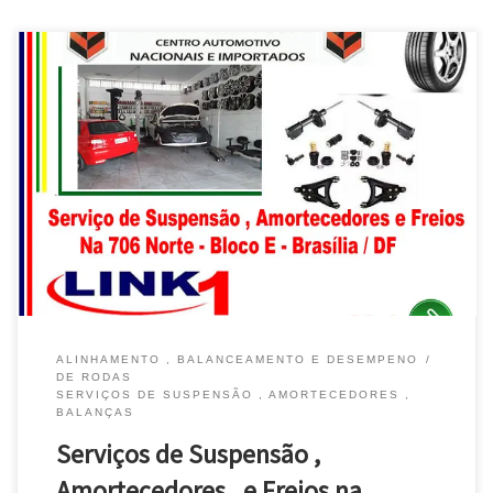
Na Scuderia ,Toyota , Suspensão, Balanças e Amortecedores –
Brasília / DF Honda Civic , Suspensão , Amortecedores e Freios –
Brasília / DF Jeep Renegade , Suspensão , Homocinéticas e
Balanças – Brasília / DF Kia , Suspensão , Amortecedores ,
Balanças e Freios – Brasília / DF Jac […]
ALINHAMENTO , BALANCEAMENTO E DESEMPENO
DE RODAS
SERVIÇOS DE SUSPENSÃO , AMORTECEDORES ,
BALANÇAS
Serviços de Suspensão ,
Amortecedores , e Freios na …