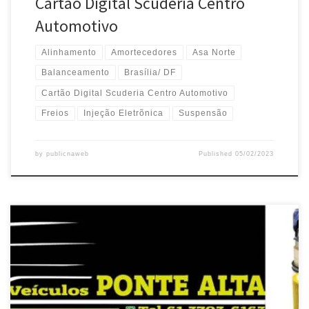
Cartão Digital Scuderia Centro
Automotivo
Alinhamento
Amortecedores
Asa Norte
Balanceamento
Brasília/ DF
Cartão Digital Scuderia Centro Automotivo
Freios
Injeção Eletrõnica
Suspensão
by
publicnaweb
Published
05/02/2023