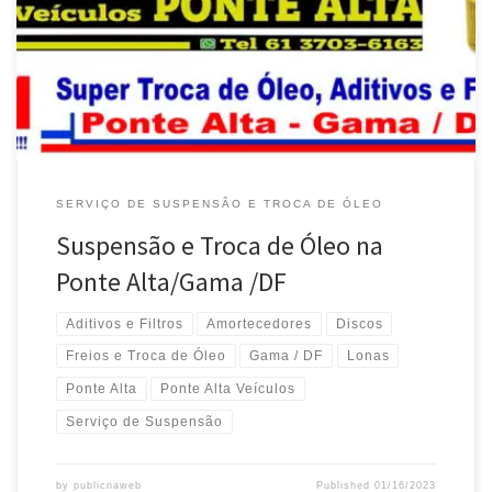
SERVIÇO DE SUSPENSÃO E TROCA DE ÓLEO
Suspensão e Troca de Óleo na
Ponte Alta/Gama /DF
Aditivos e Filtros
Amortecedores
Discos
Freios e Troca de Óleo
Gama / DF
Lonas
Ponte Alta
Ponte Alta Veículos
Serviço de Suspensão
by
publicnaweb
Published
01/16/2023