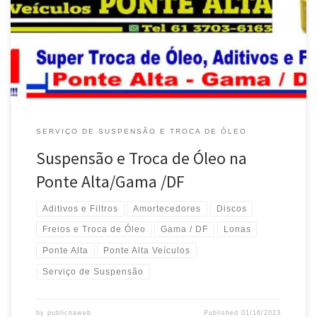
SERVIÇO DE SUSPENSÃO E TROCA DE ÓLEO
Suspensão e Troca de Óleo na
Ponte Alta/Gama /DF
Aditivos e Filtros
Amortecedores
Discos
Freios e Troca de Óleo
Gama / DF
Lonas
Ponte Alta
Ponte Alta Veículos
Serviço de Suspensão
by
publicnaweb
Published
01/16/2023