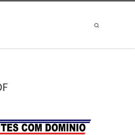
Search
DF