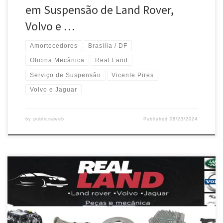
em Suspensão de Land Rover,
Volvo e …
Amortecedores
Brasília / DF
Oficina Mecânica
Real Land
Serviço de Suspensão
Vicente Pires
Volvo e Jaguar
by
publicnaweb
Published
08/23/2024
Real Land , Especializada em Conserto e Retífica de Motor Land
Rover em Brasília / DF Mecânica Especializada em Conserto e
Retífica de Motor Range Rover em Brasília / DF Especializada em