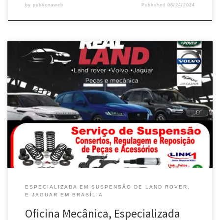
by
publicnaweb
Published
08/24/2024
Real Land , Especializada em Suspensão , Molas e
Amortecedores para Land Rover em Brasília / DF Mecânica
Especializada em Suspensão , Molas e Amortecedores para Land
Rover em Brasília / DF Especializada em Suspensão , Molas e
Amortecedores para Land Rover Discovery em Brasília / DF Centro
Automotivo Especializado […]
ESPECIALIZADA EM SUSPENSÃO DE LAND ROVER,
E JAGUAR EM BRASÍLIA
Oficina Mecânica, Especializada