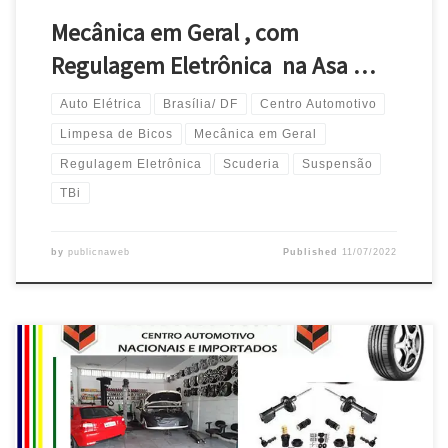
Mecânica em Geral , com
Regulagem Eletrônica na Asa …
Auto Elétrica
Brasília/ DF
Centro Automotivo
Limpesa de Bicos
Mecânica em Geral
Regulagem Eletrônica
Scuderia
Suspensão
TBi
by
publicnaweb
Published
11/07/2022
Na Scuderia ,Toyota , Suspensão, Balanças e Amortecedores –
Brasília / DF Honda Civic , Suspensão , Amortecedores e Freios –