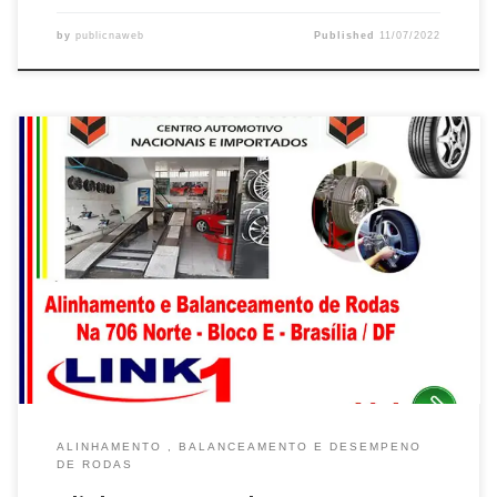
by
publicnaweb
Published
11/07/2022
Na Scuderia , Alinhamento e Desempeno de Rodas na Asa Norte –
Brasília/DF Ford Edge , Balanceamento e Desempeno de Rodas
na Asa Norte – Brasília/DF Fiat Siena , Balanceamento e
Desempeno de Rodas na Asa Norte – Brasília/DF Ford Ranger ,
Balanceamento e Desempeno de Rodas na Asa […]
ALINHAMENTO , BALANCEAMENTO E DESEMPENO
DE RODAS