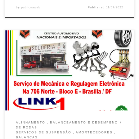
by
publicnaweb
Published
11/07/2022
Na Scuderia, Mecânica em Geral e Regulagem Eletrônica –
Brasília / DF Fiat , Mecânica em Geral , Suspensão e Regulagem
Eletrônica – Brasília / DF VW, Mecânica e Regulagem Eletrônica na
Asa Norte – Brasília / DF Chevrolet , Mecânica e Regulagem
Eletrônica na Asa Norte – Brasília / […]
ALINHAMENTO , BALANCEAMENTO E DESEMPENO
DE RODAS
SERVIÇOS DE SUSPENSÃO , AMORTECEDORES ,
BALANÇAS