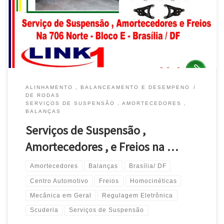
Brasília / DF Jeep Renegade , Suspensão , Homocinéticas e
Balanças – Brasília / DF Kia , Suspensão , Amortecedores ,
Balanças e Freios – Brasília / DF Jac […]
ALINHAMENTO , BALANCEAMENTO E DESEMPENO
DE RODAS
SERVIÇOS DE SUSPENSÃO , AMORTECEDORES ,
BALANÇAS
Serviços de Suspensão ,
Amortecedores , e Freios na …
Amortecedores
Balanças
Brasília/ DF
Centro Automotivo
Freios
Homocinéticas
Mecânica em Geral
Regulagem Eletrônica
Scuderia
Serviços de Suspensão