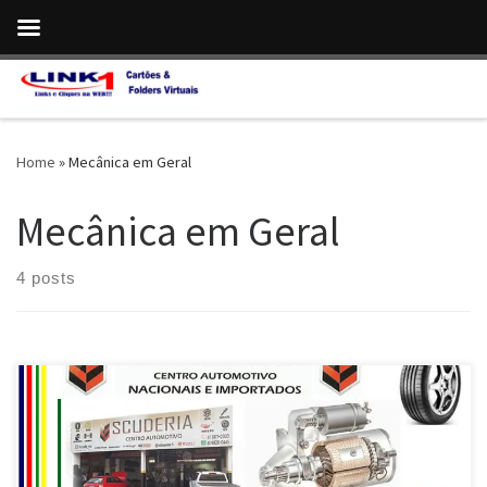
Skip to content
Home
»
Mecânica em Geral
Mecânica em Geral
4 posts
Na Scuderia , Serviço de Auto Elétrica e Baterias na Asa Norte –
Brasília/DF VW, Auto Elétrica, Alternador , Painel de Instrumentos e