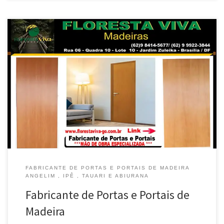
Floresta Viva Madeiras , Fabricante de Portas e Portais com
Madeira Maciça de Angelim e de Ipê – BR 040 – Jardim Zuleika –
Luziânia /GO Fabricante de Portas e Portais de Madeira Tauari ,
Entrega em Valparaíso /GO Portas e Portais com Madeira Lisa ,
Entrega em Vicente Pires […]
FABRICANTE DE PORTAS E PORTAIS DE MADEIRA
ANGELIM , IPÊ , TAUARI E ABIURANA
Fabricante de Portas e Portais de
Madeira