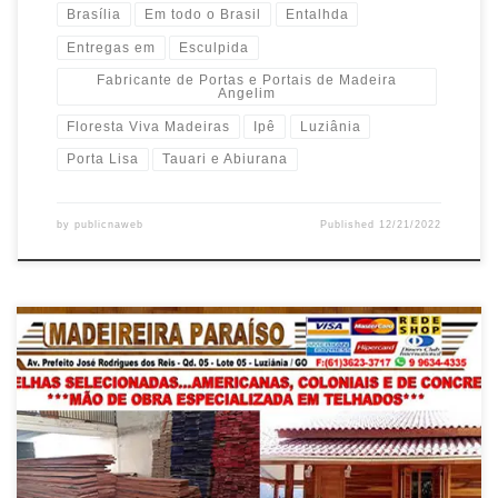
Brasília
Em todo o Brasil
Entalhda
Entregas em
Esculpida
Fabricante de Portas e Portais de Madeira
Angelim
Floresta Viva Madeiras
Ipê
Luziânia
Porta Lisa
Tauari e Abiurana
by
publicnaweb
Published
12/21/2022