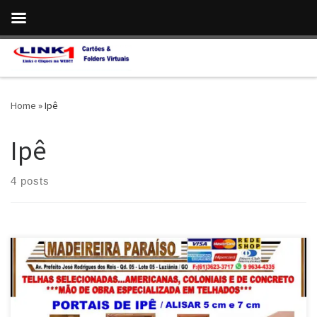
Skip to content
Home
»
Ipê
Ipê
4 posts
Na Madeireira Paraíso , Portas , Portais e Alisares de Ipê , em
Luziânia e Cidade Ocidental/ GO Portas e Portais de Ipê em