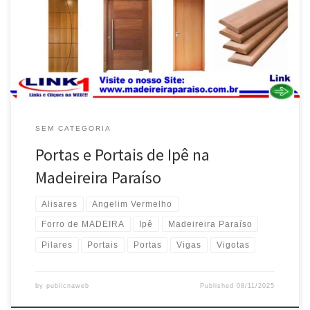
Estoque na Madeireira Paraíso , entregas em Valparaíso de Goiás /
GO Portas , Portais e Alisares de Ipê , Pronta Entrega . Madeireira
Paraíso , envia […]
SEM CATEGORIA
Portas e Portais de Ipê na
Madeireira Paraíso
Alisares
Angelim Vermelho
Forro de MADEIRA
Ipê
Madeireira Paraíso
Pilares
Portais
Portas
Vigas
Vigotas
by
publicnaweb
Published
08/11/2025