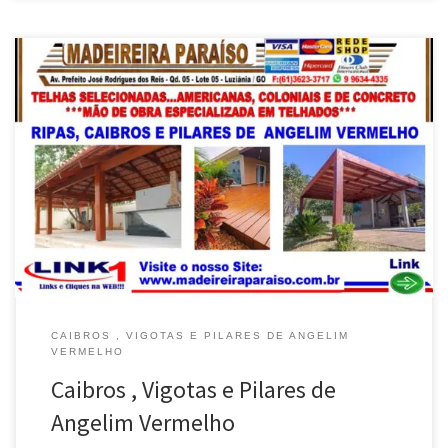
Na Madeireira Paraíso , Caibros , Vigotas e Pilares de Angelim
Vermelho , entregas em Luziânia / GO Caibros , Vigotas e Pilares
de Angelim Vermelho , pronta entrega , envio para Brasília e
Entorno do DF Caibros , Vigotas e Pilares de Angelim Vermelho ,
na Promoção , envio […]
CAIBROS , VIGOTAS E PILARES DE ANGELIM
VERMELHO
Caibros , Vigotas e Pilares de
Angelim Vermelho