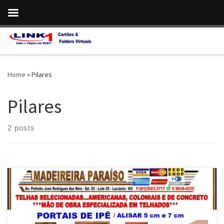
Skip to content
Home
»
Pilares
Pilares
2 posts
Na Madeireira Paraíso , Portas , Portais e Alisares de Ipê , em
Luziânia e Cidade Ocidental/ GO Portas e Portais de Ipê em