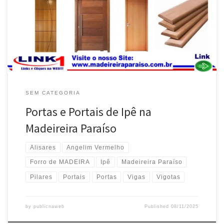
Estoque na Madeireira Paraíso , entregas em Valparaíso de Goiás /
GO Portas , Portais e Alisares de Ipê , Pronta Entrega . Madeireira
Paraíso , envia […]
SEM CATEGORIA
Portas e Portais de Ipê na
Madeireira Paraíso
Alisares
Angelim Vermelho
Forro de MADEIRA
Ipê
Madeireira Paraíso
Pilares
Portais
Portas
Vigas
Vigotas
by
publicnaweb
Published
08/11/2025