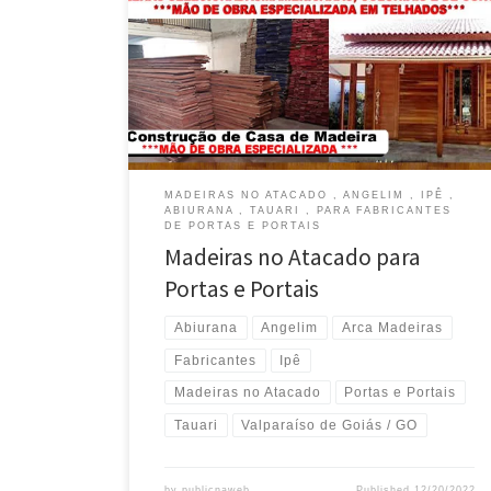
MADEIRAS NO ATACADO , ANGELIM , IPÊ ,
ABIURANA , TAUARI , PARA FABRICANTES
DE PORTAS E PORTAIS
Madeiras no Atacado para
Portas e Portais
Abiurana
Angelim
Arca Madeiras
Fabricantes
Ipê
Madeiras no Atacado
Portas e Portais
Tauari
Valparaíso de Goiás / GO
by
publicnaweb
Published
12/20/2022