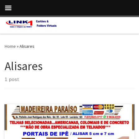
Skip to content
Home
»
Alisares
Alisares
1 post
Na Madeireira Paraíso , Portas , Portais e Alisares de Ipê , em
Luziânia e Cidade Ocidental/ GO Portas e Portais de Ipê em