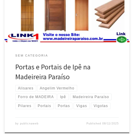
Estoque na Madeireira Paraíso , entregas em Valparaíso de Goiás /
GO Portas , Portais e Alisares de Ipê , Pronta Entrega . Madeireira
Paraíso , envia […]
SEM CATEGORIA
Portas e Portais de Ipê na
Madeireira Paraíso
Alisares
Angelim Vermelho
Forro de MADEIRA
Ipê
Madeireira Paraíso
Pilares
Portais
Portas
Vigas
Vigotas
by
publicnaweb
Published
08/11/2025