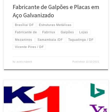
Fabricante de Galpões e Placas em
Aço Galvanizado
Brasília/ DF
Estruturas Metálicas
Fabricante de
Fabrilux
Galpões
Lojas
Mezaninos
Samambaia /DF
Taguatinga / DF
Vicente Pires / DF
by
publicnaweb
Published
11/11/2021
Comunicação Visual , serviço de envelopamento de Fachada
Comercial com Iluminação em Neon– Atende Brasília /DF
Envelopamento de Placas com Letra Caixa e ACM –Atende