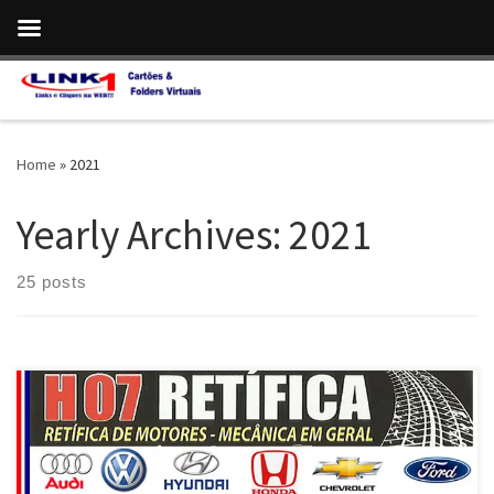
Skip to content
Home
»
2021
Yearly Archives:
2021
25 posts
Retífica de Motor , todos os modelos Chevrolet em Taguatinga /
DF Retífica de Motor, Bloco e cabeçote , modelos VW em