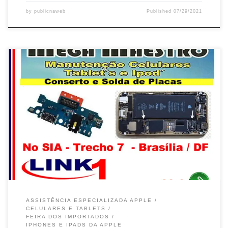
by
publicnaweb
Published
07/29/2021
iUpple , Assistência Técnica Especializada Celular Motorola –
Brasília / DF Especializada em Smartphone Motorola – Feira dos
Importados / DF Troca de Ci de Carga , Celular Motorola One
Fusion – Brasília / DF Reposição de Display Quebrado de celular
Motorola Moto G – Brasília / DF Conserto e […]
ASSISTÊNCIA ESPECIALIZADA APPLE
CELULARES E TABLETS
FEIRA DOS IMPORTADOS
IPHONES E IPADS DA APPLE