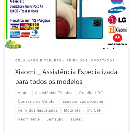
/DF Manutenção Especializada em celular da Xiaomi – Brasília /
DF Troca de Ci de Carga , celular Xiaomi Redmi Note – Brasília / DF
Reposição de Display Quebrado , celular Xiaomi Poco X3 pRO-
Brasília / DF Conserto e Solda de […]
CELULARES E TABLETS
FEIRA DOS IMPORTADOS
Xiaomi _ Assistência Especializada
para todos os modelos
Apple
Assistência Técnica
Brasília / DF
Conserto de Celular
Especializada Xiaomi
Feira dos Importados
Motorola
My Cell
Redmi Note
Samsung
Tablet