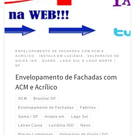
Alexânia / GO Comunicação Visual , Serviço de Envelopamento
com Neon – GAMA / DF Fachada em ACM, com serviço de
Envelopamento–Instala no Lago Sul […]
ENVELOPAMENTO DE FACHADAS COM ACM E
ACRÍLICO , INSTALA EM LUZIÂNIA , VALPARAÍSO DE
GOIÁS /GO , GUARÁ , LAGO SUL E LAGO NORTE /
DF
Envelopamento de Fachadas com
ACM e Acrílico
ACM
Brasília/ DF
Envelopamento de Fachadas
Fabrilux
Gama / DF
Instala em
Lago Sul
Letras Caixa
Luziânia /GO
Neon
Placas Luminosas
Valparaíso de Goiás / GO