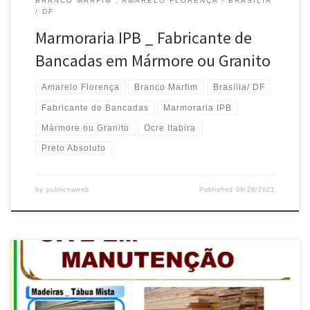
BRANCO MARFIM , AMARELO FLORENÇA - BRASÍLIA
/ DF
Marmoraria IPB _ Fabricante de
Bancadas em Mármore ou Granito
Amarelo Florença
Branco Marfim
Brasília/ DF
Fabricante de Bancadas
Marmoraria IPB
Mármore ou Granito
Ocre Itabira
Preto Absoluto
by
publicnaweb
Published
09/28/2021