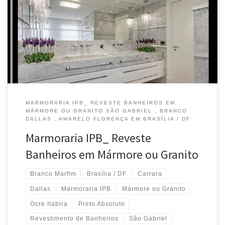
Silestone – Brasília / DF Revestimento de Banheiros em mármore
Travertino – Instala no Gama /DF Banheiros em mármore branco
marfim – Montagem em Taguatinga / DF Banheiros em Granito
Crema Marfil –Instalação em Samambaia /DF Banheiros em
mármore Botticiano –Instala no […]
MARMORARIA IPB_ REVESTE BANHEIROS EM
MÁRMORE OU GRANITO SÃO GABRIEL , BRANCO
DALLAS , AMARELO FLORENÇA EM BRASÍLIA / DF
Marmoraria IPB_ Reveste
Banheiros em Mármore ou Granito
Branco Marfim
Brasília / DF
Carrara
Dallas
Marmoraria IPB
Mármore ou Granito
Ocre Itabira
Preto Absoluto
Revestimento de Banheiros
São Gabriel