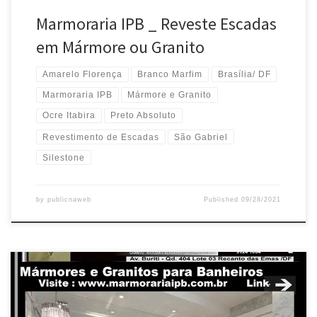
Marmoraria IPB _ Reveste Escadas
em Mármore ou Granito
Amarelo Florença
Branco Marfim
Brasília/ DF
Marmoraria IPB
Mármore e Granito
Ocre Itabira
Preto Absoluto
Revestimento de Escadas
São Gabriel
Silestone
by
publicnaweb
Published
09/28/2021
Marmoraria IPB , Revestimento de Banheiros em mármore