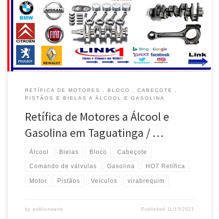
Taguatinga / DF Retífica de Motor, Cabeçote e Pistãos Honda em
Taguatinga / DF Retífica de Motor e Virabrequim, modelos Toyota -
Taguatinga / DF Retífica do Bloco de […]
RETÍFICA DE MOTORES , BLOCO , CABEÇOTE ,
PISTÃOS E BIELAS A ÁLCOOL E GASOLINA
Retífica de Motores a Álcool e
Gasolina em Taguatinga / …
Álcool
Bielas
Bloco
Cabeçote
Comando de válvulas
Gasolina
HO7 Retífica
Motor
Pistãos
Veículos
virabrequim
by
publicnaweb
Published
11/15/2021