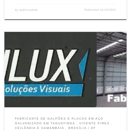
by
publicnaweb
Published
11/15/2021
Fabrilux fabricante de Placas em Aço Inox – Cidade Ocidental / GO
Construção de Galpões e Estruturas Metálicas – Valparaíso de
Goiás / DF Construção de Galpões e Estruturas Metálicas – Atende
Taguatinga / DF Construção de Galpões e Mezaninos – Atende
Vicente Pires /DF Construção de Galpões e Mezaninos […]
FABRICANTE DE GALPÕES E PLACAS EM AÇO
GALVANIZADO EM TAGUATINGA , VICENTE PIRES ,
CEILÂNDIA E SAMAMBAIA , BRASÍLIA / DF