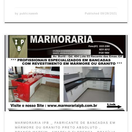
by
publicnaweb
Published
09/28/2021
Marmoraria IPB , Bancadas em mármore Silestone – Brasília / DF
Fabricante de bancadas em mármore Travertino – Entregas no
Gama / DF Bancadas em mármore Branco – Montagem em
Taguatinga / DF Bancadas em Granito Crema Marfil – Montagem
em Samambaia / DF Bancadas em mármore Botticiano –Entrega
[…]
MARMORARIA IPB _ FABRICANTE DE BANCADAS EM
MÁRMORE OU GRANITO PRETO ABSOLUTO ,