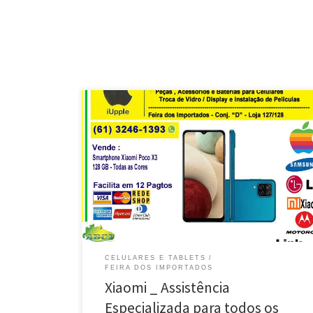
iUpple, Assistência Especializada Xiaomi – Feira dos
Importados /DF Manutenção Especializada em celular
da Xiaomi – Brasília / DF Troca de Ci de Carga , celular
Xiaomi Redmi Note – Brasília / DF Reposição de
Display Quebrado , celular Xiaomi Poco X3 pRO-
Brasília / DF Conserto e Solda de […]
CELULARES E TABLETS
FEIRA DOS IMPORTADOS
Xiaomi _ Assistência
Especializada para todos os