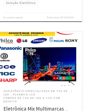
Solução Eletrônica
by
publicnaweb
Published
06/18/2024
Eletrônica Mix Multimarcas , Especializada em TVs de
LED – Taguatinga / DF TV Phillips , Especializada em
TVs de LED, Plasma e LCD – Taguatinga / DF TV Philco ,
Especializada em TVs de LED, Plasma e LCD –
Taguatinga / DF TV LG , Especializada em TVs de […]
ASSISTÊNCIA ESPECIALIZADA EM TVS DE
LED , PLASMA E LCD
COMPRA DE TVS DE LED E LCD COM
DEFEITO
Eletrônica Mix Multimarcas _