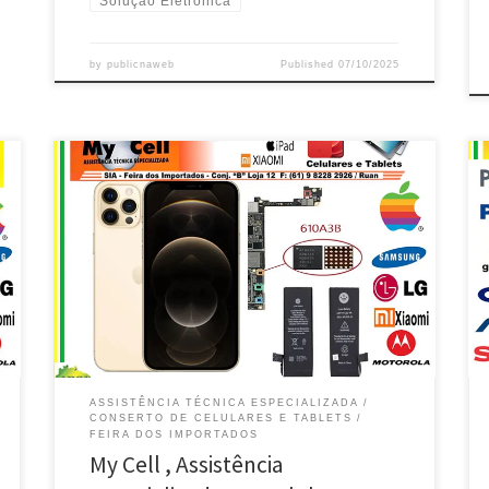
Solução Eletrônica
by
publicnaweb
Published
07/10/2025
My Cell , Técnica Especializada Apple – Feira dos
Importados , Brasília / DF Manutenção Especializada
em iPhone e Ipad da Apple – Brasília / DF Troca de Ci
de Carga , iPhone e Ipad da Apple – Feira dos
Importados / DF Reposição de Display Quebrado de
iPhone e Ipad […]
ASSISTÊNCIA TÉCNICA ESPECIALIZADA
CONSERTO DE CELULARES E TABLETS
FEIRA DOS IMPORTADOS
My Cell , Assistência