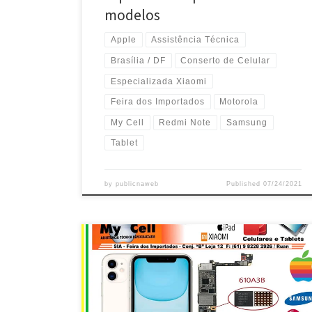
modelos
Apple
Assistência Técnica
Brasília / DF
Conserto de Celular
Especializada Xiaomi
Feira dos Importados
Motorola
My Cell
Redmi Note
Samsung
Tablet
by
publicnaweb
Published
07/24/2021
My Cell , Manutenção Especializada Apple – Brasília /
DF Assistência Especializada em iPhone e Ipad da
Apple – Brasília / DF Troca de Ci de Carga em iPhone
da Apple- My Cell – Brasília / DF Troca do Display