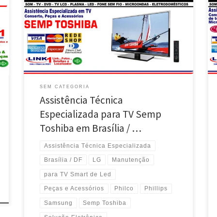
de LED Semp Toshiba – Brasília / DF TV Smart de LED
Semp Toshiba , Reparo da Placa Eletrônica , Busca e
Entrega – Guará / DF Manutenção , Peças e Acessórios
para TV Smart Semp Toshiba – Sudoeste / Brasília /
[…]
SEM CATEGORIA
Assistência Técnica
Especializada para TV Semp
Toshiba em Brasília / …
Assistência Técnica Especializada
Brasília / DF
LG
Manutenção
para TV Smart de Led
Peças e Acessórios
Philco
Phillips
Samsung
Semp Toshiba