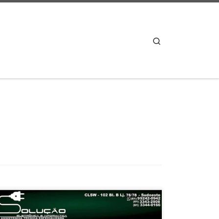
Search
Solução Eletrônica , Conserto da Placa Principal ,