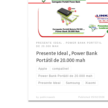
, de 20.000 Amperes , compatível com todos os
Celulares Presente Dia das Mães ,Carregador Portátil
Power Bank , compatível com celulares Apple ,
Samsung e Xiaomi Presente de Aniversário ,
Carregador Portátil Power Bank de 20.000 Amperes,
compatível com Motorola e […]
PRESENTE IDEAL , POWER BANK PORTÁTIL
DE 20.000 MAH
Presente Ideal , Power Bank
Portátil de 20.000 mah
Apple
compatível
Power Bank Portátil de 20.000 mah
Presente Ideal
Samsung
Xiaomi
by
publicnaweb
Published
05/02/2026