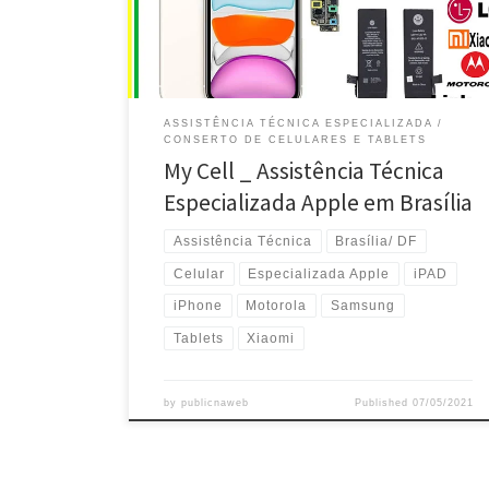
Quebrado de iPhone -Feira dos Importados – Brasília
/DF Conserto […]
ASSISTÊNCIA TÉCNICA ESPECIALIZADA
CONSERTO DE CELULARES E TABLETS
My Cell _ Assistência Técnica
Especializada Apple em Brasília
Assistência Técnica
Brasília/ DF
Celular
Especializada Apple
iPAD
iPhone
Motorola
Samsung
Tablets
Xiaomi
by
publicnaweb
Published
07/05/2021