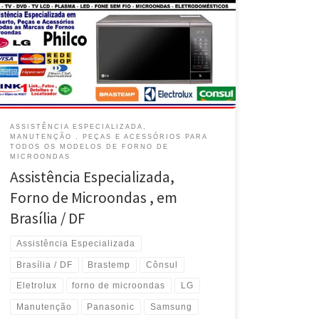
Forno de Microondas – Brasília / DF Reparo da Placa
de Eletrônica , Forno de Microondas , todos os
modelos – Busca no Guará / DF Conserto e
Manutenção , Forno de Microondas , todos os
modelos – Busca e Entrega na […]
ASSISTÊNCIA ESPECIALIZADA,
MANUTENÇÃO , PEÇAS E ACESSÓRIOS PARA
TODOS OS MODELOS DE FORNO DE
MICROONDAS
Assistência Especializada,
Forno de Microondas , em
Brasília / DF
Assistência Especializada
Brasília / DF
Brastemp
Cônsul
Eletrolux
forno de microondas
LG
Manutenção
Panasonic
Samsung