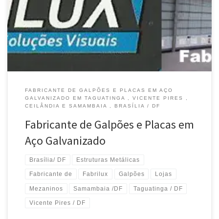
Goiás / DF Construção de Galpões e Estruturas Metálicas – Atende
Taguatinga / DF Construção de Galpões e Mezaninos – Atende
Vicente Pires /DF Construção de Galpões e Mezaninos […]
FABRICANTE DE GALPÕES E PLACAS EM AÇO
GALVANIZADO EM TAGUATINGA , VICENTE PIRES ,
CEILÂNDIA E SAMAMBAIA , BRASÍLIA / DF
Fabricante de Galpões e Placas em
Aço Galvanizado
Brasília/ DF
Estruturas Metálicas
Fabricante de
Fabrilux
Galpões
Lojas
Mezaninos
Samambaia /DF
Taguatinga / DF
Vicente Pires / DF