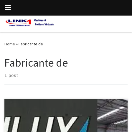
Skip to content
Home
»
Fabricante de
Fabricante de
1 post
Fabrilux fabricante de Placas em Aço Inox – Cidade Ocidental / GO
Construção de Galpões e Estruturas Metálicas – Valparaíso de