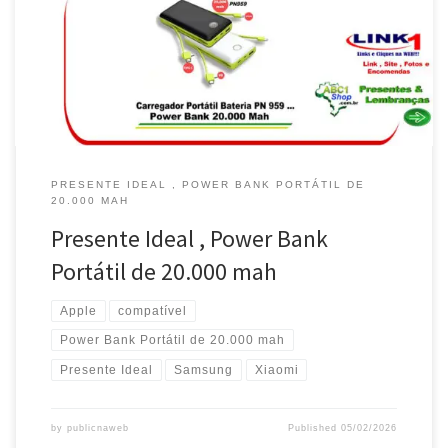
Mães ,Carregador Portátil Power Bank , compatível com celulares
Apple , Samsung e Xiaomi Presente de Aniversário , Carregador
Portátil Power Bank de 20.000 Amperes, compatível com
Motorola e […]
PRESENTE IDEAL , POWER BANK PORTÁTIL DE
20.000 MAH
Presente Ideal , Power Bank
Portátil de 20.000 mah
Apple
compatível
Power Bank Portátil de 20.000 mah
Presente Ideal
Samsung
Xiaomi
by
publicnaweb
Published
05/02/2026