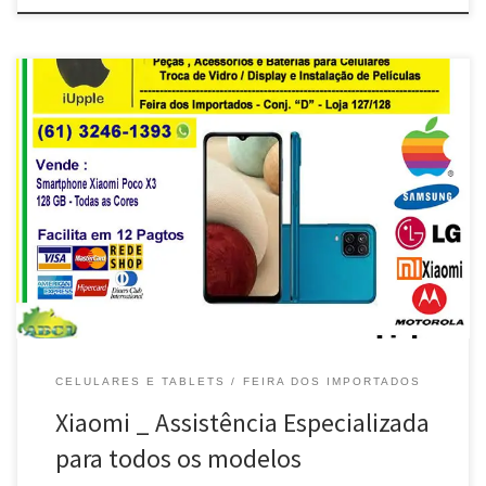
iUpple, Assistência Especializada Xiaomi – Feira dos Importados
/DF Manutenção Especializada em celular da Xiaomi – Brasília /
DF Troca de Ci de Carga , celular Xiaomi Redmi Note – Brasília / DF
Reposição de Display Quebrado , celular Xiaomi Poco X3 pRO-
Brasília / DF Conserto e Solda de […]
CELULARES E TABLETS
FEIRA DOS IMPORTADOS
Xiaomi _ Assistência Especializada
para todos os modelos