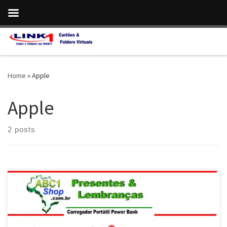
Skip to content
Home
»
Apple
Apple
2 posts
Abc1Shop Presentes , Carregador Portátil Power Bank , de 20.000
Amperes , compatível com todos os Celulares Presente Dia das