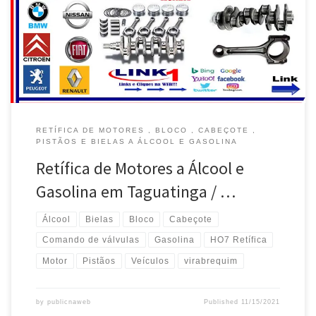
Taguatinga / DF Retífica de Motor, Cabeçote e Pistãos Honda em
Taguatinga / DF Retífica de Motor e Virabrequim, modelos Toyota -
Taguatinga / DF Retífica do Bloco de […]
RETÍFICA DE MOTORES , BLOCO , CABEÇOTE ,
PISTÃOS E BIELAS A ÁLCOOL E GASOLINA
Retífica de Motores a Álcool e
Gasolina em Taguatinga / …
Álcool
Bielas
Bloco
Cabeçote
Comando de válvulas
Gasolina
HO7 Retífica
Motor
Pistãos
Veículos
virabrequim
by
publicnaweb
Published
11/15/2021