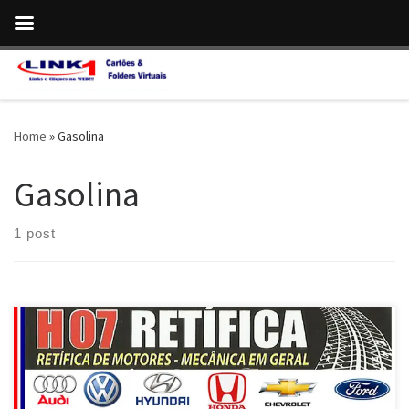
Skip to content
Home
»
Gasolina
Gasolina
1 post
Retífica de Motor , todos os modelos Chevrolet em Taguatinga /
DF Retífica de Motor, Bloco e cabeçote , modelos VW em