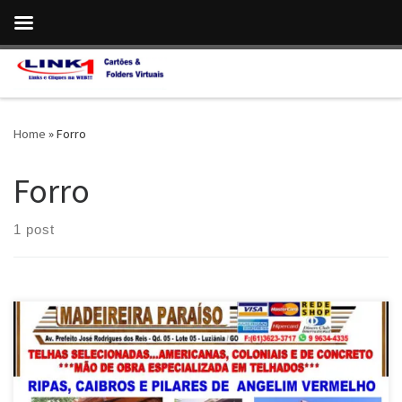
Skip to content
Home
»
Forro
Forro
1 post
Na Madeireira Paraíso , Caibros , Vigotas e Pilares de Angelim
Vermelho , entregas em Luziânia / GO Caibros , Vigotas e Pilares