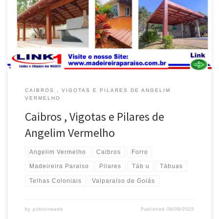
de Angelim Vermelho , pronta entrega , envio para Brasília e
Entorno do DF Caibros , Vigotas e Pilares de Angelim Vermelho ,
na Promoção , envio […]
CAIBROS , VIGOTAS E PILARES DE ANGELIM
VERMELHO
Caibros , Vigotas e Pilares de
Angelim Vermelho
Angelim Vermelho
Caibros
Forro
Madeireira Paraiso
Pilares
Táb u
Tábuas
Telhas Coloniais
Valparaíso de Goiás
by
publicnaweb
Published
08/08/2025