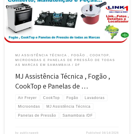
MJ ASSISTÊNCIA TÉCNICA , FOGÃO , COOKTOP,
MICROONDAS E PANELAS DE PRESSÃO DE TODAS
AS MARCAS EM SAMAMBAIA / DF
MJ Assistência Técnica , Fogão ,
CookTop e Panelas de …
Air Freyer
CookTop
Fogão
Lavadoras
Microondas
MJ Assistência Técnica
Panelas de Pressão
Samambaia /DF
by
publicnaweb
Published
04/14/2026