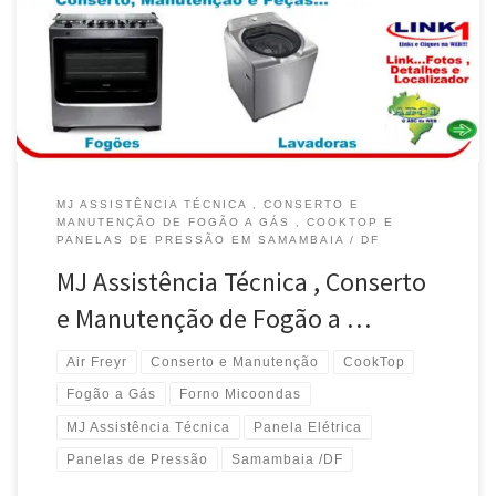
MJ ASSISTÊNCIA TÉCNICA , CONSERTO E
MANUTENÇÃO DE FOGÃO A GÁS , COOKTOP E
PANELAS DE PRESSÃO EM SAMAMBAIA / DF
MJ Assistência Técnica , Conserto
e Manutenção de Fogão a …
Air Freyr
Conserto e Manutenção
CookTop
Fogão a Gás
Forno Micoondas
MJ Assistência Técnica
Panela Elétrica
Panelas de Pressão
Samambaia /DF