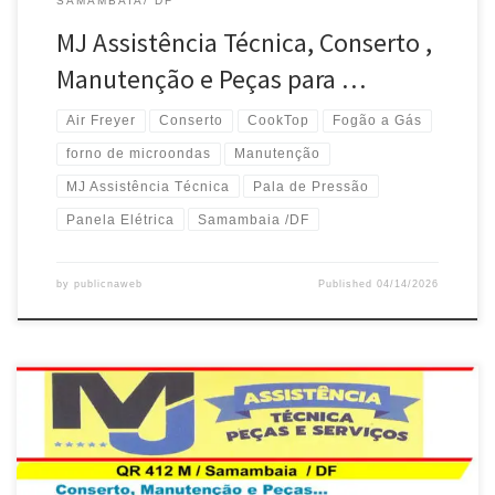
SAMAMBAIA/ DF
MJ Assistência Técnica, Conserto ,
Manutenção e Peças para …
Air Freyer
Conserto
CookTop
Fogão a Gás
forno de microondas
Manutenção
MJ Assistência Técnica
Pala de Pressão
Panela Elétrica
Samambaia /DF
by
publicnaweb
Published
04/14/2026