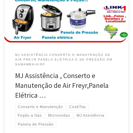
MJ ASSISTÊNCIA CONSERTO E MANUTENÇÃO DE
AIR FREYR PANELA ELÉTRICA E DE PRESSÃO EM
SAMAMBAIA/DF
MJ Assistência , Conserto e
Manutenção de Air Freyr,Panela
Elétrica …
Conserto e Manutenção
CookTop
Fogão a Gás
Microondas
MJ Assistência
Panela de Pressão