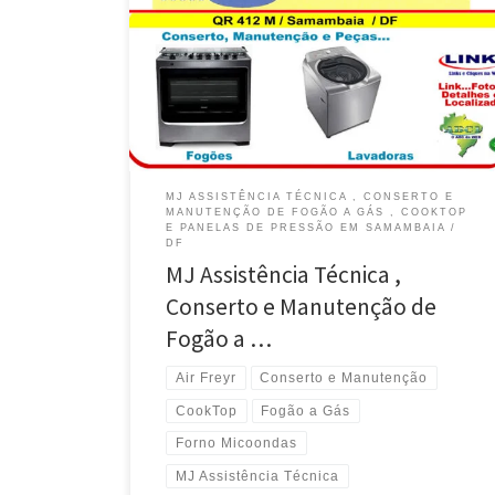
MJ ASSISTÊNCIA TÉCNICA , CONSERTO E
MANUTENÇÃO DE FOGÃO A GÁS , COOKTOP
E PANELAS DE PRESSÃO EM SAMAMBAIA /
DF
MJ Assistência Técnica ,
Conserto e Manutenção de
Fogão a …
Air Freyr
Conserto e Manutenção
CookTop
Fogão a Gás
Forno Micoondas
MJ Assistência Técnica