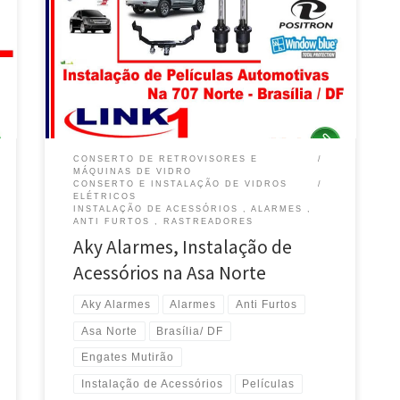
Positron na Asa Norte -Brasília / DF Ford Ranger,
Alarmes e Rastreadores Positron na Asa Norte -Brasília
/ DF Fiat Cronos , Alarmes e Rastreadores Positron na
Asa Norte -Brasília / DF Chevrolet Ônix, Alarmes e
Rastreadores Positron na Asa Norte -Brasília / […]
CONSERTO DE RETROVISORES E
MÁQUINAS DE VIDRO
CONSERTO E INSTALAÇÃO DE VIDROS
ELÉTRICOS
INSTALAÇÃO DE ACESSÓRIOS , ALARMES ,
ANTI FURTOS , RASTREADORES
Aky Alarmes, Instalação de
Acessórios na Asa Norte
Aky Alarmes
Alarmes
Anti Furtos
Asa Norte
Brasília/ DF
Engates Mutirão
Instalação de Acessórios
Películas