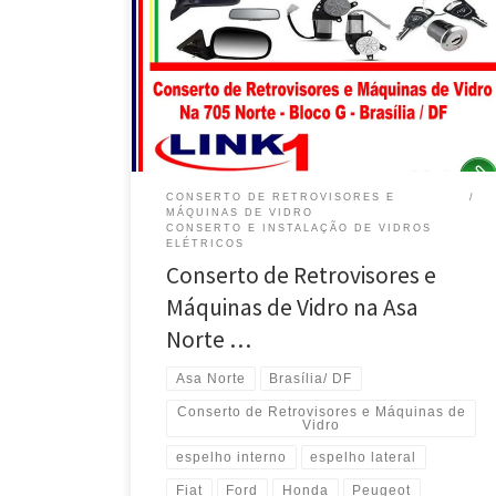
na Asa Norte – Brasília / DF Fiat, conserto de máquinas
de vidro, Manual ou Elétrica, 705 Norte – Brasília / DF
VW, conserto de máquinas de vidro, Manual ou
Elétrica, 705 Norte – Brasília / DF Chevrolet, conserto
de máquinas de […]
CONSERTO DE RETROVISORES E
MÁQUINAS DE VIDRO
CONSERTO E INSTALAÇÃO DE VIDROS
ELÉTRICOS
Conserto de Retrovisores e
Máquinas de Vidro na Asa
Norte …
Asa Norte
Brasília/ DF
Conserto de Retrovisores e Máquinas de
Vidro
espelho interno
espelho lateral
Fiat
Ford
Honda
Peugeot