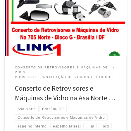
Realce Retrovisores , conserto de máquinas de vidro na Asa
Norte – Brasília / DF Fiat, conserto de máquinas de vidro, Manual
ou Elétrica, 705 Norte – Brasília / DF VW, conserto de máquinas de
vidro, Manual ou Elétrica, 705 Norte – Brasília / DF Chevrolet,
conserto de máquinas de […]
CONSERTO DE RETROVISORES E MÁQUINAS DE
VIDRO
CONSERTO E INSTALAÇÃO DE VIDROS ELÉTRICOS
Conserto de Retrovisores e
Máquinas de Vidro na Asa Norte …
Asa Norte
Brasília/ DF
Conserto de Retrovisores e Máquinas de Vidro
espelho interno
espelho lateral
Fiat
Ford