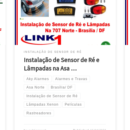
Toyota Hilux, Instala Sensor de Ré e Lâmpadas Xenon,
na Asa Norte / DF Ford Ranger, KA e Fusion , Instala
Sensores na Asa Norte -Brasília / DF Fiat Cronos e
Siena , Instala Sensores de ré na Asa Norte -Brasília /
DF Chevrolet Ônix, S10 e Cruze , instalação […]
INSTALAÇÃO DE SENSOR DE RÉ
Instalação de Sensor de Ré e
Lâmpadas na Asa …
Aky Alarmes
Alarmes e Travas
Asa Norte
Brasília/ DF
Instalação de Sensor de Ré
Lâmpadas Xenon
Películas
Rastreadores