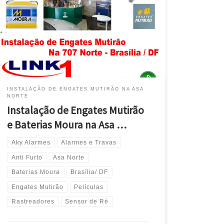
Norte / Brasília / DF Honda, Instala Engates Mutirão e
Baterias Moura , Asa Norte / Brasília/DF Toyota ,
Instala Engates Mutirão e Baterias Moura , Asa Norte /
Brasília/DF Jeep , Instala Engates Mutirão e Baterias
Moura , Asa Norte […]
INSTALAÇÃO DE ENGATES MUTIRÃO NA ASA
NORTE
Instalação de Engates Mutirão
e Baterias Moura na Asa …
Aky Alarmes
Alarmes e Travas
Anti Furto
Asa Norte
Baterias Moura
Brasília/ DF
Engates Mutirão
Películas
Rastreadores
Sensor de Ré