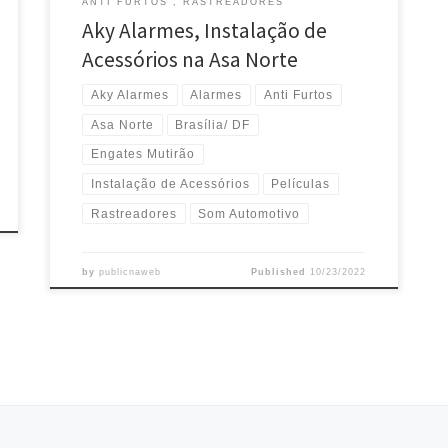
ANTI FURTOS , RASTREADORES
Aky Alarmes, Instalação de
Acessórios na Asa Norte
Aky Alarmes
Alarmes
Anti Furtos
Asa Norte
Brasília/ DF
Engates Mutirão
Instalação de Acessórios
Películas
Rastreadores
Som Automotivo
by
publicnaweb
Published
10/23/2022