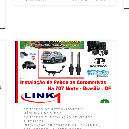
by
publicnaweb
Published
11/04/2022
Aky Alarmes, Instalação de Alarmes e Rastreadores
Positron na Asa Norte -Brasília / DF Ford Ranger,
Alarmes e Rastreadores Positron na Asa Norte -Brasília
/ DF Fiat Cronos , Alarmes e Rastreadores Positron na
Asa Norte -Brasília / DF Chevrolet Ônix, Alarmes e
Rastreadores Positron na Asa Norte -Brasília / […]
CONSERTO DE RETROVISORES E
MÁQUINAS DE VIDRO
CONSERTO E INSTALAÇÃO DE VIDROS
ELÉTRICOS
INSTALAÇÃO DE ACESSÓRIOS , ALARMES ,