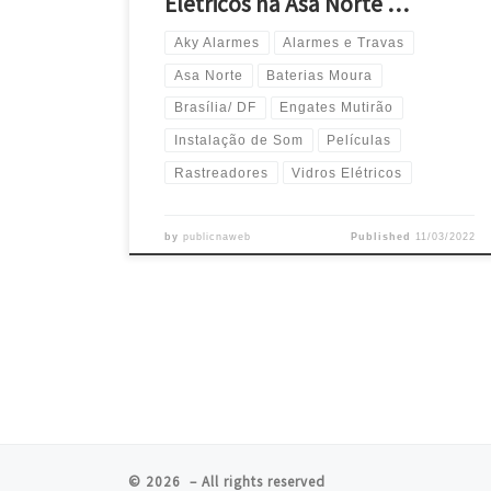
Elétricos na Asa Norte …
Aky Alarmes
Alarmes e Travas
Asa Norte
Baterias Moura
Brasília/ DF
Engates Mutirão
Instalação de Som
Películas
Rastreadores
Vidros Elétricos
by
publicnaweb
Published
11/03/2022
© 2026
– All rights reserved