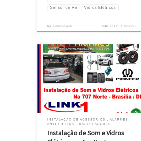
Sensor de Ré
Vidros Elétricos
by
publicnaweb
Published
11/08/2022
Toyota, todos os modelos , conserto de Vidro Elétrico
na Asa Norte – Brasília/DF Chevrolet, toda a linha ,
Instalação de Som e Vidro Elétrico na Asa Norte /DF
Honda Civic , Instalação de Som e Conserto de Vidro
Elétrico – Brasília/DF Chevrolet S10 , Revisão do Vidro
Elétrico na […]
INSTALAÇÃO DE ACESSÓRIOS , ALARMES ,
ANTI FURTOS , RASTREADORES
Instalação de Som e Vidros