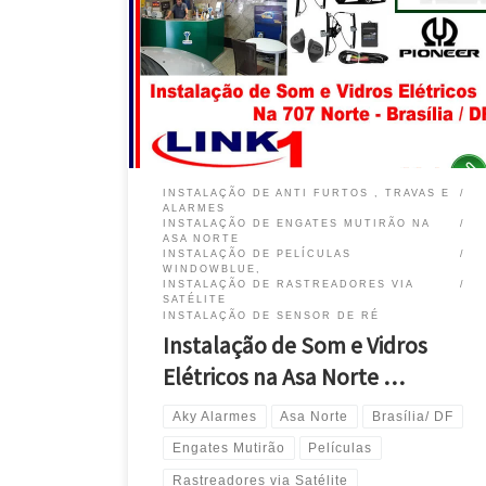
na Asa Norte – Brasília/DF Chevrolet Cruze e Ônix ,
Conserto e Instalação de Vidro Elétrico na Asa Norte
/DF Chevrolet Tracker, Instalação de Som e Conserto
de Vidro Elétrico – Brasília/DF Chevrolet S10 ,
Conserto e Instalação Vidro Elétrico […]
INSTALAÇÃO DE ANTI FURTOS , TRAVAS E
ALARMES
INSTALAÇÃO DE ENGATES MUTIRÃO NA
ASA NORTE
INSTALAÇÃO DE PELÍCULAS
WINDOWBLUE,
INSTALAÇÃO DE RASTREADORES VIA
SATÉLITE
INSTALAÇÃO DE SENSOR DE RÉ
Instalação de Som e Vidros
Elétricos na Asa Norte …
Aky Alarmes
Asa Norte
Brasília/ DF
Engates Mutirão
Películas
Rastreadores via Satélite