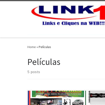
Skip to content
Home
»
Películas
Películas
5 posts
Na Aky Alarmes , Toyota Corolla , Instalação de Som