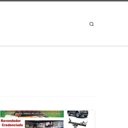
Search
Instalação de Engates Mutirão e Baterias Moura – Asa