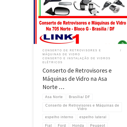
na Asa Norte – Brasília / DF Fiat, conserto de máquinas
de vidro, Manual ou Elétrica, 705 Norte – Brasília / DF
VW, conserto de máquinas de vidro, Manual ou
Elétrica, 705 Norte – Brasília / DF Chevrolet, conserto
de máquinas de […]
CONSERTO DE RETROVISORES E
MÁQUINAS DE VIDRO
CONSERTO E INSTALAÇÃO DE VIDROS
ELÉTRICOS
Conserto de Retrovisores e
Máquinas de Vidro na Asa
Norte …
Asa Norte
Brasília/ DF
Conserto de Retrovisores e Máquinas de
Vidro
espelho interno
espelho lateral
Fiat
Ford
Honda
Peugeot