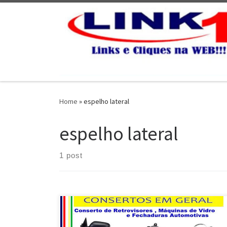
Skip to content
Home
»
espelho lateral
espelho lateral
1 post
Realce Retrovisores , conserto de máquinas de vidro