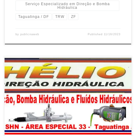
Serviço Especializado em Direção e Bomba
Hidráulica
Taguatinga / DF
TRW
ZF
by
publicnaweb
Published
11/16/2023
Ford Ecosport, Manutenção da Direção e Bomba Hidráulica com
Troca de Fluídos – Taguatinga / DF Ford Edge, Manutenção da
Direção e Bomba Hidráulica com Troca de Fluídos – Taguatinga /
DF Ford Focus, Manutenção da Direção e Bomba Hidráulica com
Troca de Fluídos – Taguatinga / DF Ford Fusion, […]