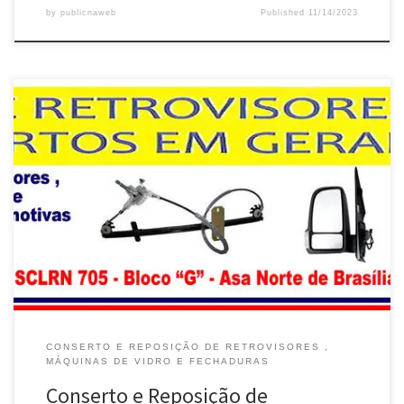
by
publicnaweb
Published
11/14/2023
Chevrolet e Ford, conserto de retrovisores e máquinas de vidro,
Manual ou Elétrica – Brasília / DF Fiat e VW , conserto de
fechaduras , Manual ou Elétrica, 705 Norte – Brasília / DF Renault
ou Peugeot, conserto de retrovisores e máquinas de vidro, 705
Norte – Brasília / DF […]
CONSERTO E REPOSIÇÃO DE RETROVISORES ,
MÁQUINAS DE VIDRO E FECHADURAS
Conserto e Reposição de