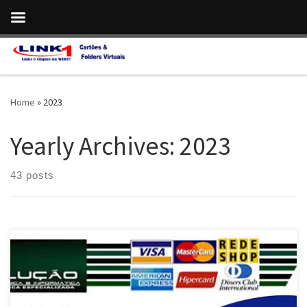
Skip to content
Home
»
2023
Yearly Archives:
2023
43 posts
Solução Eletrônica , Conserto e Manutenção Especializada
Samsung em Brasília / DF Manutenção Especializada , Acessórios