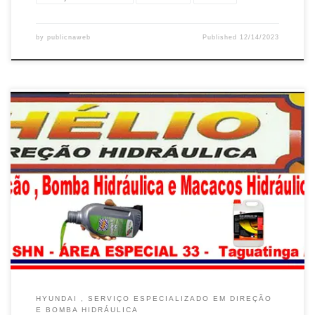
by
publicnaweb
Published
12/14/2023
Hyundai Azera, Conserto da Direção , Bomba Hidráulica e Troca
de Fluídos – Taguatinga /DF Hyundai Creta, Conserto da Direção ,
Bomba Hidráulica e Troca de Fluídos – Taguatinga /DF Hyundai
Elantra, Conserto da Direção , Bomba Hidráulica e Troca de
Fluídos – Taguatinga /DF Hyundai HB20, Conserto da Direção […]
HYUNDAI , SERVIÇO ESPECIALIZADO EM DIREÇÃO
E BOMBA HIDRÁULICA