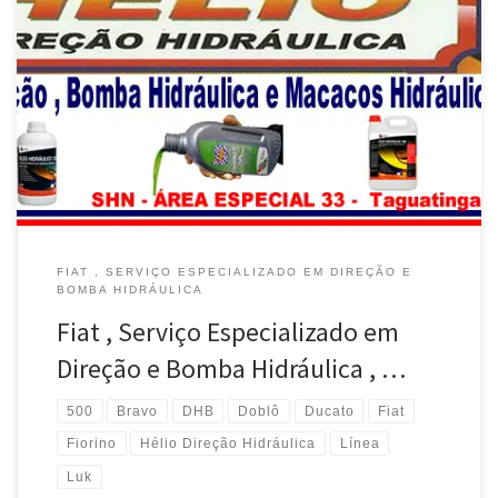
Serviço Especializado em Direção Hidráulica ZF , TRW , DHB , LUK
, Fiat Bravo – Taguatinga / DF Serviço Especializado em Direção
Hidráulica ZF , TRW , DHB , LUK , Fiat Siena – Taguatinga / DF
Serviço Especializado em Direção Hidráulica ZF , TRW , DHB , LUK
[…]
FIAT , SERVIÇO ESPECIALIZADO EM DIREÇÃO E
BOMBA HIDRÁULICA
Fiat , Serviço Especializado em
Direção e Bomba Hidráulica , …
500
Bravo
DHB
Doblô
Ducato
Fiat
Fiorino
Hélio Direção Hidráulica
Línea
Luk