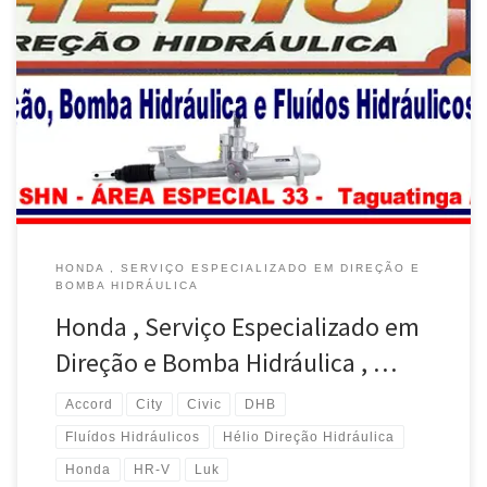
Honda Civic, Manutenção da Direção e Bomba Hidráulica com
Troca de Fluídos – Taguatinga / DF Honda HRV , Manutenção da
Direção e Bomba Hidráulica com Troca de Fluídos – Taguatinga /
DF Honda City, Manutenção da Direção e Bomba Hidráulica com
Troca de Fluídos – Taguatinga / DF Honda […]
HONDA , SERVIÇO ESPECIALIZADO EM DIREÇÃO E
BOMBA HIDRÁULICA
Honda , Serviço Especializado em
Direção e Bomba Hidráulica , …
Accord
City
Civic
DHB
Fluídos Hidráulicos
Hélio Direção Hidráulica
Honda
HR-V
Luk