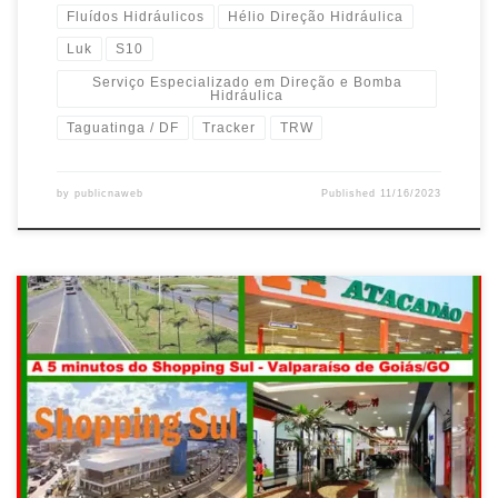
Fluídos Hidráulicos
Hélio Direção Hidráulica
Luk
S10
Serviço Especializado em Direção e Bomba
Hidráulica
Taguatinga / DF
Tracker
TRW
by
publicnaweb
Published
11/16/2023
RESERVA PARAÍSO , Vendo terreno comercial , 1.000 Mts , de
Esquina , atrás da Vem Ki Tem RESERVA PARAÍSO , Vendo
terreno Quitado , aceita Financiamento da CEF , Valparaíso de
Goiás RESERVA PARAÍSO , Vendo Ágio, terreno comercial, de
Esquina , Av. Principal , Qd. 16 […]