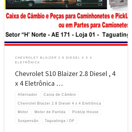
Taguatinga / DF Chevrolet Blaizer 2.8 4 x 4 a Diesel , vende Caixa
de Câmbio completa em Taguatinga / DF Chevrolet Blaizer ,
vende motor de partida e alternador em Taguatinga / DF
Chevrolet Blaizer , […]
CHEVROLET BLAIZER 2.8 DIESEL 4 X 4
ELETRÔNICA
Chevrolet S10 Blaizer 2.8 Diesel , 4
x 4 Eletrônica …
Alternador
Caixa de Câmbio
Chevrolet Blaizer 2.8 Diesel 4 x 4 Eletrônica
Motor
Motor de Partida
PickUp House
Suspensão
Taguatinga / DF