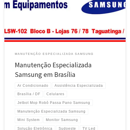
e Peças TV de LED Samsung – Brasília /DF Manutenção
Especializada, Aparelhos de Ar Condicionado Samsung –
Sudoeste / Brasília /DF Smart TV de LED Samsung , Assistência
Especializada , Conserto e Peças […]
MANUTENÇÃO ESPECIALIZADA SAMSUNG
Manutenção Especializada
Samsung em Brasília
Ar Condicionado
Assistência Especializada
Brasília / DF
Celulares
Jetbot Mop Robô Passa Pano Samsung
Manutenção Especializada Samsung
Mini System
Monitor Samsung
Solução Eletrônica
Sudoeste
TV Led