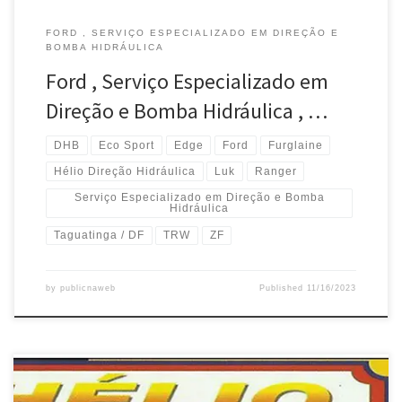
FORD , SERVIÇO ESPECIALIZADO EM DIREÇÃO E
BOMBA HIDRÁULICA
Ford , Serviço Especializado em
Direção e Bomba Hidráulica , …
DHB
Eco Sport
Edge
Ford
Furglaine
Hélio Direção Hidráulica
Luk
Ranger
Serviço Especializado em Direção e Bomba
Hidráulica
Taguatinga / DF
TRW
ZF
by
publicnaweb
Published
11/16/2023