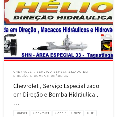
Chevrolet Cobalt , Conserto da Direção e Bomba Hidráulica com
Troca de Fluídos – Taguatinga / DF Chevrolet Cruze , Conserto
da Direção e Bomba Hidráulica com Troca de Fluídos –
Taguatinga / DF Chevrolet Tracker , Conserto da Direção e Bomba
Hidráulica com Troca de Fluídos – Taguatinga / […]
CHEVROLET, SERVIÇO ESPECIALIZADO EM
DIREÇÃO E BOMBA HIDRÁULICA
Chevrolet , Serviço Especializado
em Direção e Bomba Hidráulica ,
…
Blaiser
Chevrolet
Cobalt
Cruze
DHB