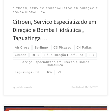
CITROEN, SERVIÇO ESPECIALIZADO EM DIREÇÃO E
BOMBA HIDRÁULICA
Citroen, Serviço Especializado em
Direção e Bomba Hidráulica ,
Taguatinga …
Air Cross
Berlingo
C3 Picasso
C4 Pallas
Citroen
DHB
Hélio Direção Hidráulica
Luk
Serviço Especializado em Direção e Bomba
Hidráulica
Taguatinga / DF
TRW
ZF
by
publicnaweb
Published
11/16/2023