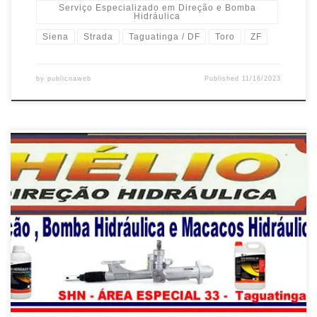
Serviço Especializado em Direção e Bomba
Hidráulica
Siena
Strada
Taguatinga / DF
Toro
ZF
by
publicnaweb
Published
11/16/2023
Citroen Air Cross , Conserto da Direção e Bomba Hidráulica com
Troca de Fluídos – Taguatinga / DF Citroen C3 Picasso , Conserto
da Direção e Bomba Hidráulica com Troca de Fluídos – Taguatinga
/ DF Citroen C4 Pallas , Conserto da Direção e Bomba Hidráulica
com Troca de Fluídos […]