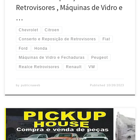
Retrovisores , Máquinas de Vidro e
…
Chevrolet
Citroen
Conserto e Reposição de Retrovisores
Fiat
Ford
Honda
Máquinas de Vidro e Fechaduras
Peugeot
Realce Retrovisores
Renault
VW
by
publicnaweb
Published
10/26/2023
Chevrolet Blaizer 2.8 4 x 4 a Diesel , vende motor completo em