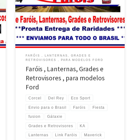
, envio para todo o Brasil Ford Escort , Faróis ,
Lanternas , Grades e Retrovisores , envio para todo o
Brasil Ford Ka , Faróis , Lanternas , Grades e
Retrovisores , envio para todo o Brasil Ford Corcel
[…]
FARÓIS , LANTERNAS, GRADES E
RETROVISORES , PARA MODELOS FORD
Faróis , Lanternas, Grades e
Retrovisores , para modelos
Ford
Corcel
Del Rey
Eco Sport
Envio para o Brasil
Faróis
Fiesta
fusion
Gálaxie
Grades e Retrovisores
KA
Lanternas
Link Faróis
Maverick