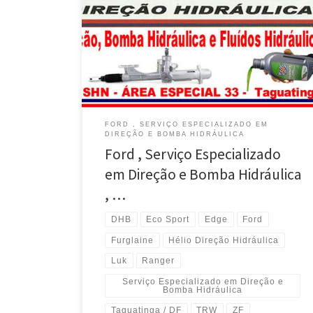
Hidráulica com Troca de Fluídos – Taguatinga / DF Ford
Edge, Manutenção da Direção e Bomba Hidráulica
com Troca de Fluídos – Taguatinga / DF Ford Focus,
Manutenção da Direção e Bomba Hidráulica com Troca
de Fluídos – Taguatinga / DF Ford Fusion, […]
FORD , SERVIÇO ESPECIALIZADO EM
DIREÇÃO E BOMBA HIDRÁULICA
Ford , Serviço Especializado
em Direção e Bomba Hidráulica
, …
DHB
Eco Sport
Edge
Ford
Furglaine
Hélio Direção Hidráulica
Luk
Ranger
Serviço Especializado em Direção e
Bomba Hidráulica
Taguatinga / DF
TRW
ZF