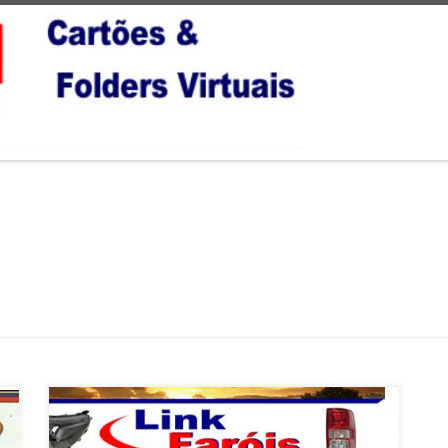
Ford Fusion , Faróis , Lanternas , Grades e Retrovisores