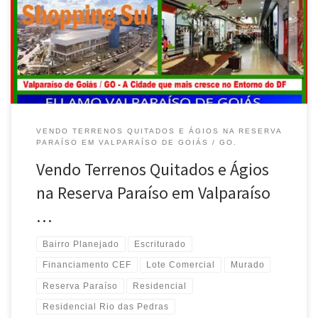
terreno Quitado , aceita Financiamento da CEF , Valparaíso de
Goiás RESERVA PARAÍSO , Vendo Ágio, terreno comercial, de
Esquina , Av. Principal , Qd. 16 […]
VENDO TERRENOS QUITADOS E ÁGIOS NA RESERVA
PARAÍSO EM VALPARAÍSO DE GOIÁS / GO.
Vendo Terrenos Quitados e Ágios
na Reserva Paraíso em Valparaíso
…
Bairro Planejado
Escriturado
Financiamento CEF
Lote Comercial
Murado
Reserva Paraíso
Residencial
Residencial Rio das Pedras