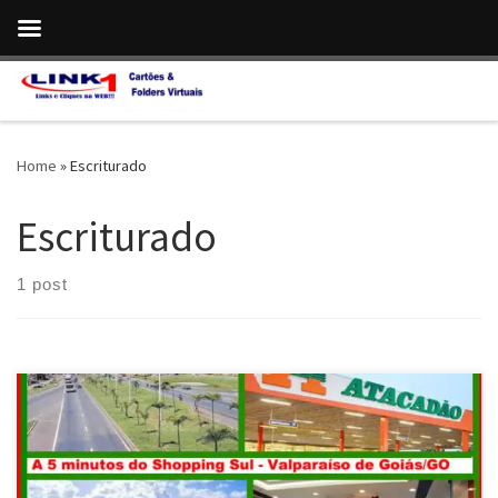
Skip to content
Home
»
Escriturado
Escriturado
1 post
RESERVA PARAÍSO , Vendo terreno comercial , 1.000 Mts , de
Esquina , atrás da Vem Ki Tem RESERVA PARAÍSO , Vendo