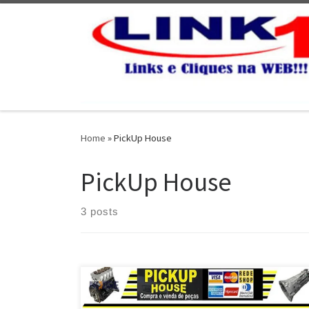
Skip to content
Home
»
PickUp House
PickUp House
3 posts
Na Pick Up House desmontando Nissan Frontier ,