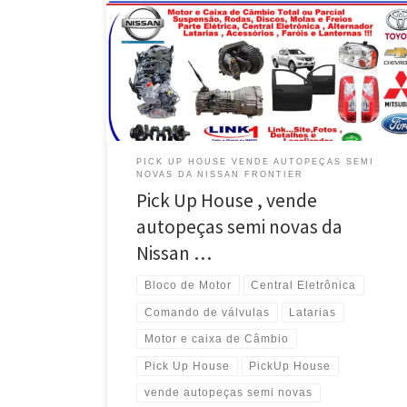
vende auto peças seminovas – Taguatinga / DF Nissan
Frontier , vende motor e Caixa de câmbio total ou
parcial – Taguatinga / DF Nissan Frontier , vende
Suspensão , Eixos , Discos , Balanças e Rodas –
Taguatinga / DF […]
PICK UP HOUSE VENDE AUTOPEÇAS SEMI
NOVAS DA NISSAN FRONTIER
Pick Up House , vende
autopeças semi novas da
Nissan …
Bloco de Motor
Central Eletrônica
Comando de válvulas
Latarias
Motor e caixa de Câmbio
Pick Up House
PickUp House
vende autopeças semi novas