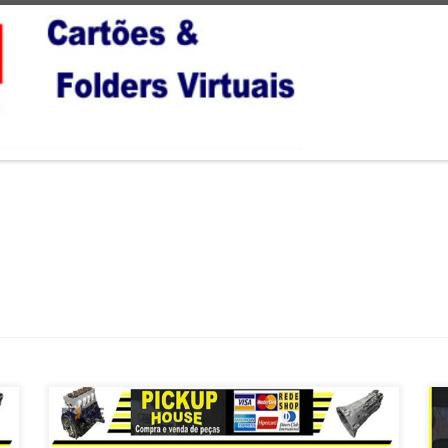
Na Pick Up House desmontando Toyota Hilux, vende