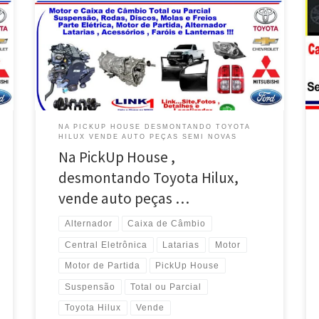
auto peças seminovas – Taguatinga / DF Toyota Hilux ,
vende motor e Caixa de câmbio total ou parcial –
Taguatinga / DF Toyota Hilux , vende Suspensão , Eixos
, Discos , Balanças , Rodas e Pneus – Taguatinga / DF
[…]
NA PICKUP HOUSE DESMONTANDO TOYOTA
HILUX VENDE AUTO PEÇAS SEMI NOVAS
Na PickUp House ,
desmontando Toyota Hilux,
vende auto peças …
Alternador
Caixa de Câmbio
Central Eletrônica
Latarias
Motor
Motor de Partida
PickUp House
Suspensão
Total ou Parcial
Toyota Hilux
Vende