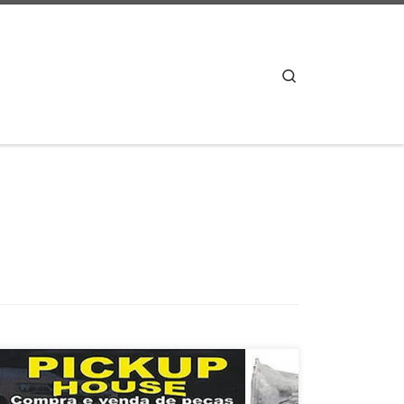
Search
Chevrolet Blaizer 2.8 4 x 4 a Diesel , vende motor