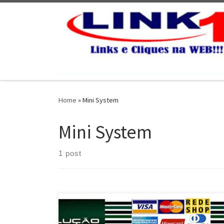
Skip to content
Home
»
Mini System
Mini System
1 post
Solução Eletrônica , Conserto e Manutenção