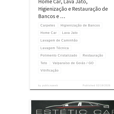
Home Car, Lava Jato,
Higienização e Restauração de
Bancos e …
Carpetes
Higienização de Bancos
Home Car
Lava Jato
Lavagem de Caminhão
Lavagem Técnica
Polimento Cristalizado
Restauração
Teto
Valparaíso de Goiás / GO
Vitrificação
by
publicnaweb
Published
02/19/2026