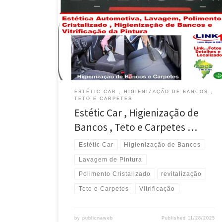
Na Estétic Car , Higienização de Bancos , Teto e
Carpetes em Valparaíso de Goiás / GO Lavagem
Técnica do Motor e Polimento Cristalizado com
Revitalização da Pintura em Valparaíso Uber , Vans
e Utilitários , Limpesa dos Bancos e Carpetes é na
Stétic Car em Valparaíso de […]
ESTÉTIC CAR , HIGIENIZAÇÃO DE BANCOS ,
TETO E CARPETES
Estétic Car , Higienização de
Bancos , Teto e Carpetes …
Estétic Car
Higienização de Bancos
Lavagem de Pintura
Polimento Cristalizado
revitalização
Teto e Carpetes
Vitrificação
by
publicnaweb
Published
11/28/2025