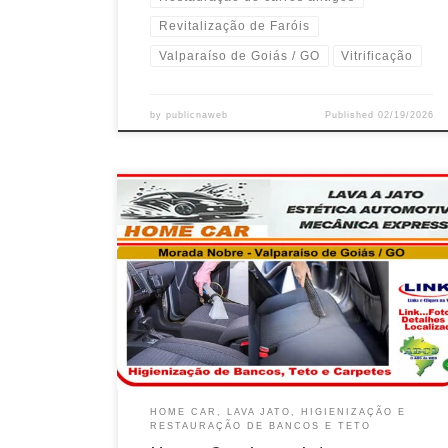
Revitalização de Faróis
Valparaíso de Goiás / GO
Vitrificação
by
publicnaweb
Published
02/19/2026
Na Home Car , Higienização de Bancos , Teto e
Carpetes em Valparaíso de Goiás / GO Lavagem
Técnica do Motor e Polimento Cristalizado com
Revitalização da Pintura em Valparaíso Uber , Vans
e Utilitários , Limpesa dos Bancos e Carpetes é na
Home Car em Valparaíso de […]
HOME CAR, LAVA JATO, HIGIENIZAÇÃO E
RESTAURAÇÃO DE BANCOS E TETO