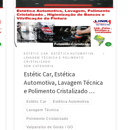
Na Estétic Car , Lavagem Técnica Automotiva e
Polimento cristalizado em Valparaíso de Goiás / GO
Lavagem Americana com Cera e Lavagem Técnica do
Motor em Valparaíso de Goiás / GO Higienização dos
Bancos , Carpete e Teto é na Stétic Car em Valparaíso
de Goiás / GO Vitrificação e […]
ESTÉTIC CAR, ESTÉTICA AUTOMOTIVA,
LAVAGEM TÉCNICA E POLIMENTO
CRISTALIZADO
SEM CATEGORIA
Estétic Car, Estética
Automotiva, Lavagem Técnica
e Polimento Cristalizado …
Estétic Car
Estética Automotiva
Lavagem Técnica
Polimento Cristalizado
Valparaíso de Goiás / GO