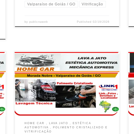
Valparaíso de Goiás / GO
Vitrificação
by
publicnaweb
Published
02/19/2026
Na Home Car , Lavagem Técnica Automotiva e
Polimento cristalizado em Valparaíso de Goiás / GO
Lavagem Americana com Cera e Lavagem Técnica do
Motor, Home Car em Valparaíso de Goiás / GO
Higienização dos Bancos , Carpete e Teto é na Home
Car em Valparaíso de Goiás / […]
HOME CAR , LAVA JATO , ESTÉTICA
AUTOMOTIVA , POLIMENTO CRISTALIZADO E
VITRIFICAÇÃO