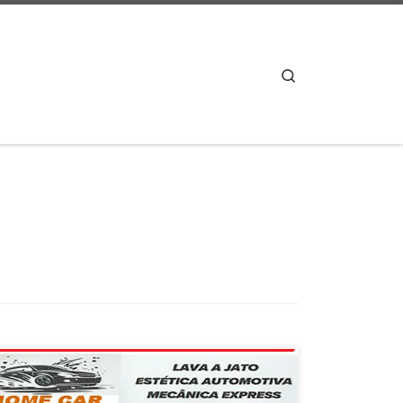
Search
Na Home Car , Lavagem Técnica Automotiva e