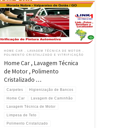
Polimento cristalizado em Valparaíso de Goiás / GO
Lavagem Americana com Cera e Lavagem Técnica do
Motor em Valparaíso de Goiás / GO Higienização dos
Bancos , Carpete e Teto é na Home Car em
Valparaíso de Goiás / GO Vitrificação […]
HOME CAR , LAVAGEM TÉCNICA DE MOTOR ,
POLIMENTO CRISTALIZADO E VITRIFICAÇÃO
Home Car , Lavagem Técnica
de Motor , Polimento
Cristalizado …
Carpetes
Higienização de Bancos
Home Car
Lavagem de Caminhão
Lavagem Técnica de Motor
Limpesa de Teto
Polimento Cristalizado