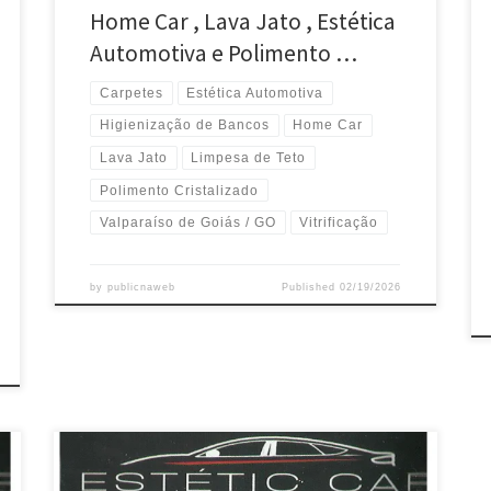
Home Car , Lava Jato , Estética
Automotiva e Polimento …
Carpetes
Estética Automotiva
Higienização de Bancos
Home Car
Lava Jato
Limpesa de Teto
Polimento Cristalizado
Valparaíso de Goiás / GO
Vitrificação
by
publicnaweb
Published
02/19/2026