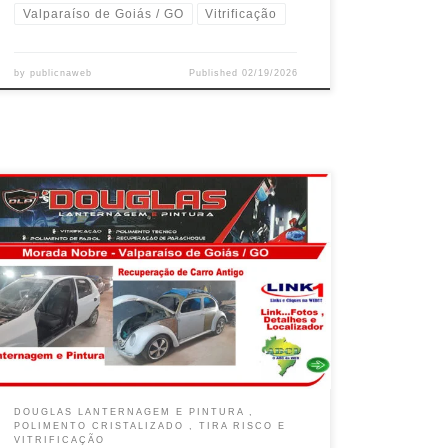
Valparaíso de Goiás / GO
Vitrificação
by
publicnaweb
Published
02/19/2026
DOUGLAS LANTERNAGEM E PINTURA ,
POLIMENTO CRISTALIZADO , TIRA RISCO E
VITRIFICAÇÃO