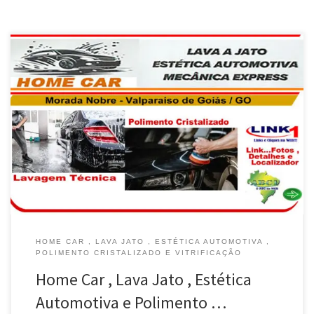
Na Home Car , Lavagem Técnica Automotiva e Polimento
cristalizado em Valparaíso de Goiás / GO Lavagem Americana
com Cera e Lavagem Técnica do Motor, Home Car em Valparaíso
de Goiás / GO Higienização dos Bancos , Carpete e Teto é na
Home Car em Valparaíso de Goiás / […]
HOME CAR , LAVA JATO , ESTÉTICA AUTOMOTIVA ,
POLIMENTO CRISTALIZADO E VITRIFICAÇÃO
Home Car , Lava Jato , Estética
Automotiva e Polimento …