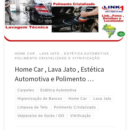
com Cera e Lavagem Técnica do Motor, Home Car em Valparaíso
de Goiás / GO Higienização dos Bancos , Carpete e Teto é na
Home Car em Valparaíso de Goiás / […]
HOME CAR , LAVA JATO , ESTÉTICA AUTOMOTIVA ,
POLIMENTO CRISTALIZADO E VITRIFICAÇÃO
Home Car , Lava Jato , Estética
Automotiva e Polimento …
Carpetes
Estética Automotiva
Higienização de Bancos
Home Car
Lava Jato
Limpesa de Teto
Polimento Cristalizado
Valparaíso de Goiás / GO
Vitrificação