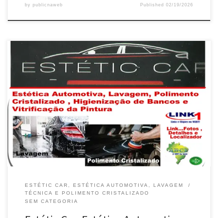
by
publicnaweb
Published
02/19/2026
Na Estétic Car , Lavagem Técnica Automotiva e Polimento
cristalizado em Valparaíso de Goiás / GO Lavagem Americana
com Cera e Lavagem Técnica do Motor em Valparaíso de Goiás /
GO Higienização dos Bancos , Carpete e Teto é na Stétic Car em
Valparaíso de Goiás / GO Vitrificação e […]
ESTÉTIC CAR, ESTÉTICA AUTOMOTIVA, LAVAGEM
TÉCNICA E POLIMENTO CRISTALIZADO
SEM CATEGORIA