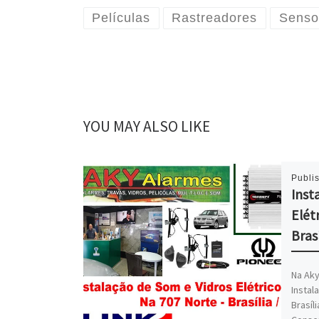
Películas
Rastreadores
Senso
YOU MAY ALSO LIKE
Publi
Inst
Elét
Brasí
Na Aky
Instal
Brasíl