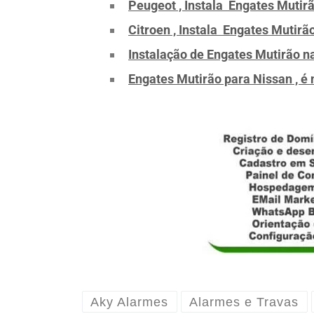
Peugeot , Instala Engates Mutirã
Citroen , Instala Engates Mutirã
Instalação de Engates Mutirão na
Engates Mutirão para Nissan , é
Aky Alarmes
Alarmes e Travas