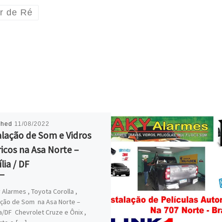
r de Ré
shed
11/08/2022
alação de Som e Vidros
ricos na Asa Norte –
lia / DF
 Alarmes , Toyota Corolla ,
ação de Som na Asa Norte –
ia/DF Chevrolet Cruze e Ônix ,