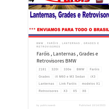
Faróis , Lanternas e Grades para BMW X1 , X5 e x6 …
Envio para todo o Brasil Faróis , Lanternas e Grades
para BMW Série 1 , 2 , 3 , 4 e 5 ..Envio para todo o
Brasil Faróis , Lanternas e Grades para BMW iX3 , I4 ,
[…]
BMW , FARÓIS , LANTERNAS , GRADES E
RETROVISORES
Faróis , Lanternas , Grades e
Retrovisores BMW
2181
320I
330e
BMW
Faróis
Grades
iX M60 e M3 Sedan
iX3
Lanternas
Link Faróis
modelos X1
Retrovisores
X3
X5
X6
by
publicnaweb
Published
10/14/2023