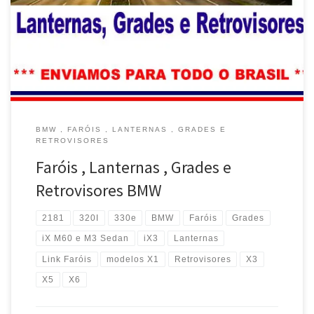
todo o Brasil Faróis , Lanternas e Grades para BMW Série 1 , 2 , 3 ,
4 e 5 ..Envio para todo o Brasil Faróis , Lanternas e Grades para
BMW iX3 , I4 , […]
BMW , FARÓIS , LANTERNAS , GRADES E
RETROVISORES
Faróis , Lanternas , Grades e
Retrovisores BMW
2181
320I
330e
BMW
Faróis
Grades
iX M60 e M3 Sedan
iX3
Lanternas
Link Faróis
modelos X1
Retrovisores
X3
X5
X6