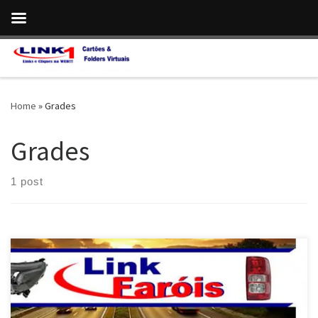
Skip to content
Home
»
Grades
Grades
1 post
Faróis , Lanternas e Grades para BMW X1 , X5 e x6 …Envio para