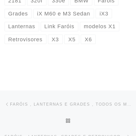
2181
320I
330e
BMW
Faróis
Grades
iX M60 e M3 Sedan
iX3
Lanternas
Link Faróis
modelos X1
Retrovisores
X3
X5
X6
Post navigation
Previous post
FARÓIS , LANTERNAS E GRADES , TODOS OS MODELOS AUDI
BACK TO POST LIST
Ne