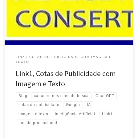
LINK1 COTAS DE PUBLICIDADE COM IMAGEM E
TEXTO
Link1, Cotas de Publicidade com
Imagem e Texto
Bing
cadastro nos sites de busca
Chat GPT
cotas de publicidade
Google
IA
imagem e texto
Inteligência Artificial
Link1
pacote promocional