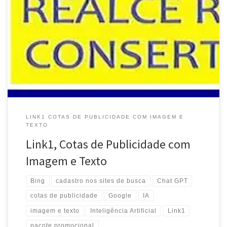
LINK1 COTAS DE PUBLICIDADE COM IMAGEM E
TEXTO
Link1, Cotas de Publicidade com
Imagem e Texto
Bing
cadastro nos sites de busca
Chat GPT
cotas de publicidade
Google
IA
imagem e texto
Inteligência Artificial
Link1
pacote promocional