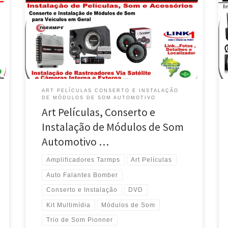
Som Automotivo em Valparaíso de Goiás / DF Na Art
Películas , Configuração de Módulos de Som .com
Amplificadores Taramps e Trio Pionner …. Conserto e
instalação de Kit Multimídia Pionner com Auto Falantes
Bomber na Art Películas .. Na […]
ART PELÍCULAS CONSERTO E INSTALAÇÃO
DE MÓDULOS DE SOM AUTOMOTIVO
Art Películas, Conserto e
Instalação de Módulos de Som
Automotivo …
Amplificadores Tarmps
Art Películas
Auto Falantes Bomber
Conserto e Instalação
DVD
Kit Multimídia
Módulos de Som
Trio de Som Pionner