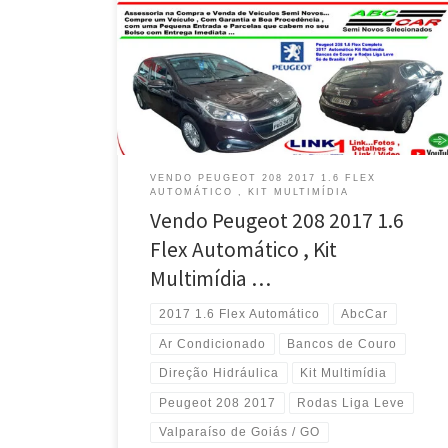
Vendo Peugeot 208 2017 1.6 Flex Automático , Kit
Multimídia e Rodas Liga Leve em Valparaíso de Goiás
/ GO Peugeot 208 2017 1.6 , com Ar Condicionado e
Bancos de Couro Só Brasília / DF Peugeot 208 2017
1.6 , Direção Elétrica , Financia até 60 Pagtos , Só […]
VENDO PEUGEOT 208 2017 1.6 FLEX
AUTOMÁTICO , KIT MULTIMÍDIA
Vendo Peugeot 208 2017 1.6
Flex Automático , Kit
Multimídia …
2017 1.6 Flex Automático
AbcCar
Ar Condicionado
Bancos de Couro
Direção Hidráulica
Kit Multimídia
Peugeot 208 2017
Rodas Liga Leve
Valparaíso de Goiás / GO