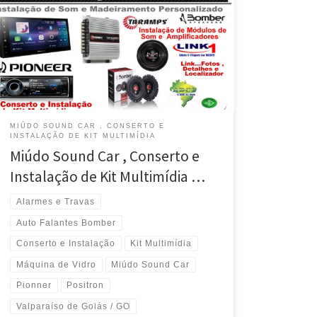
MIÚDO SOUND CAR , CONSERTO E
INSTALAÇÃO DE KIT MULTIMÍDIA
Miúdo Sound Car , Conserto e
Instalação de Kit Multimídia …
Alarmes e Travas
Auto Falantes Bomber
Conserto e Instalação
Kit Multimídia
Máquina de Vidro
Miúdo Sound Car
Pionner
Positron
Valparaíso de Goiás / GO