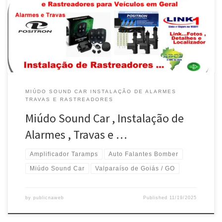
Rastreadores por Satélite para Veículos Automotores em Geral ….
Conserto e Manutenção de Máquinas de Vidro e Vidros
Automatizados na Miúdo Sound Car .. Conserto e Manutenção […]
MIÚDO SOUND CAR INSTALAÇÃO DE ALARMES
TRAVAS E RASTREADORES
Miúdo Sound Car , Instalação de
Alarmes , Travas e …
Amplificador Taramps
Auto Falantes Bomber
Miúdo Sound Car
Valparaíso de Goiás / GO
by
publicnaweb
Published
11/19/2025