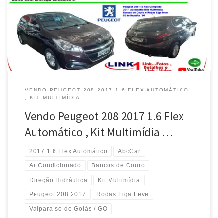
1.6 , com Ar Condicionado e Bancos de Couro Só Brasília / DF
Peugeot 208 2017 1.6 , Direção Elétrica , Financia até 60 Pagtos ,
Só […]
VENDO PEUGEOT 208 2017 1.6 FLEX AUTOMÁTICO
, KIT MULTIMÍDIA
Vendo Peugeot 208 2017 1.6 Flex
Automático , Kit Multimídia …
2017 1.6 Flex Automático
AbcCar
Ar Condicionado
Bancos de Couro
Direção Hidráulica
Kit Multimídia
Peugeot 208 2017
Rodas Liga Leve
Valparaíso de Goiás / GO