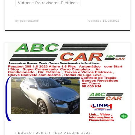
Vidros e Retrovisores Elétricos
by
publicnaweb
Published
12/05/2025
Vendo Peugeot 208 1.6 Flex Allure 2023 , Financia em até 60 X ,
Valparaíso de Goiás / GO Em Valparaíso de Goiás / GO , vendo
,Peugeot 208 1.6 Flex 2023 , Completo , com Bancos de Couro
… Peugeot 208 1.6 Flex 2023 , ótimo para Uber completo , […]
PEUGEOT 208 1.6 FLEX ALLURE 2023