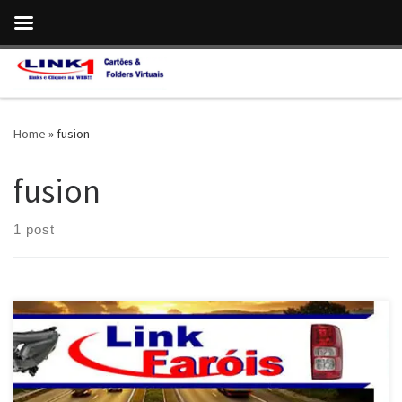
Skip to content
Home
»
fusion
fusion
1 post
Ford Fusion , Faróis , Lanternas , Grades e Retrovisores , envio para