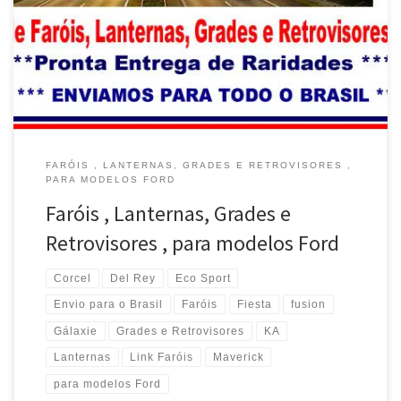
todo o Brasil Ford Escort , Faróis , Lanternas , Grades e
Retrovisores , envio para todo o Brasil Ford Ka , Faróis , Lanternas
, Grades e Retrovisores , envio para todo o Brasil Ford Corcel […]
FARÓIS , LANTERNAS, GRADES E RETROVISORES ,
PARA MODELOS FORD
Faróis , Lanternas, Grades e
Retrovisores , para modelos Ford
Corcel
Del Rey
Eco Sport
Envio para o Brasil
Faróis
Fiesta
fusion
Gálaxie
Grades e Retrovisores
KA
Lanternas
Link Faróis
Maverick
para modelos Ford