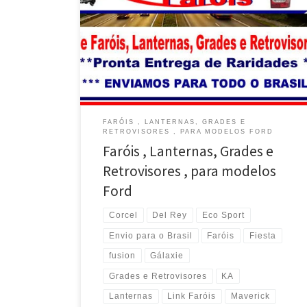
, envio para todo o Brasil Ford Escort , Faróis ,
Lanternas , Grades e Retrovisores , envio para todo o
Brasil Ford Ka , Faróis , Lanternas , Grades e
Retrovisores , envio para todo o Brasil Ford Corcel
[…]
FARÓIS , LANTERNAS, GRADES E
RETROVISORES , PARA MODELOS FORD
Faróis , Lanternas, Grades e
Retrovisores , para modelos
Ford
Corcel
Del Rey
Eco Sport
Envio para o Brasil
Faróis
Fiesta
fusion
Gálaxie
Grades e Retrovisores
KA
Lanternas
Link Faróis
Maverick