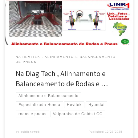
da Suspensão em Valparaíso de Goiás / GO Alinhamento de
Rodas e Revisão de Balanças e Amortecedores é na Diag Tech ,
em Valparaíso / GO Alinhamento […]
NA HEVITEK , ALINHAMENTO E BALANCEAMENTO
DE PNEUS
Na Diag Tech , Alinhamento e
Balanceamento de Rodas e …
Alinhamento e Balanceamento
Especializada Honda
Hevitek
Hyundai
rodas e pneus
Valparaíso de Goiás / GO
by
publicnaweb
Published
12/23/2025