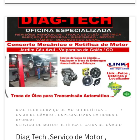
Na Diag Tech , Serviço de Motor , Retífica e Caixa de Câmbio em
Valparaíso de Goiás / GO Revisão do Motor , Comando de Válvulas
, Limpesa de TBI é na Diag Tech em Valparaíso de Goiás / GO Na
Diag Tech , Regulagem do Motor com Osciloscópio em […]
DIAG TECH SERVIÇO DE MOTOR RETÍFICA E
CAIXA DE CÂMBIO , ESPECIALIZADA EM HONDA E
HYUNDAI
SERVIÇO DE MOTOR RETÍFICA E CAIXA DE CÂMBIO
Diag Tech ,Serviço de Motor ,