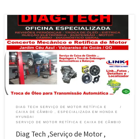
Na Diag Tech , Serviço de Motor , Retífica e Caixa de Câmbio em
Valparaíso de Goiás / GO Revisão do Motor , Comando de Válvulas
, Limpesa de TBI é na Diag Tech em Valparaíso de Goiás / GO Na
Diag Tech , Regulagem do Motor com Osciloscópio em […]
DIAG TECH SERVIÇO DE MOTOR RETÍFICA E
CAIXA DE CÂMBIO , ESPECIALIZADA EM HONDA E
HYUNDAI
SERVIÇO DE MOTOR RETÍFICA E CAIXA DE CÂMBIO
Diag Tech ,Serviço de Motor ,