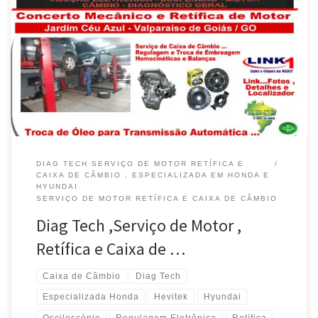
Na Diag Tech , Serviço de Motor , Retífica e Caixa de Câmbio em
Valparaíso de Goiás / GO Revisão do Motor , Comando de Válvulas
, Limpesa de TBI é na Diag Tech em Valparaíso de Goiás / GO Na
Diag Tech , Regulagem do Motor com Osciloscópio em […]
DIAG TECH SERVIÇO DE MOTOR RETÍFICA E
CAIXA DE CÂMBIO , ESPECIALIZADA EM HONDA E
HYUNDAI
SERVIÇO DE MOTOR RETÍFICA E CAIXA DE CÂMBIO
Diag Tech ,Serviço de Motor ,
Retífica e Caixa de …
Caixa de Câmbio
Diag Tech
Especializada Honda
Hevitek
Hyundai
Osciloscópio
Regulagem Eletrônica
Retífica