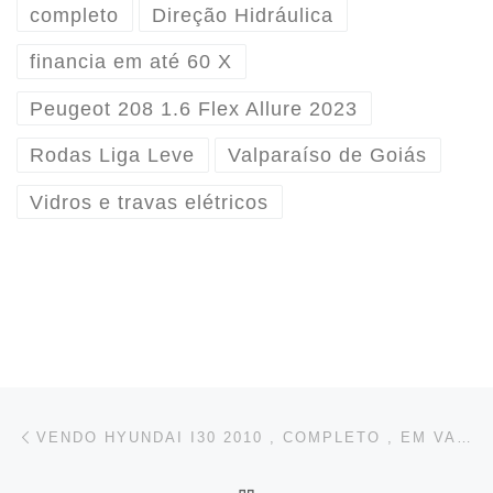
completo
Direção Hidráulica
financia em até 60 X
Peugeot 208 1.6 Flex Allure 2023
Rodas Liga Leve
Valparaíso de Goiás
Vidros e travas elétricos
Post navigation
Previous post
VENDO HYUNDAI I30 2010 , COMPLETO , EM VALPARAÍSO DE GOIÁS / GO