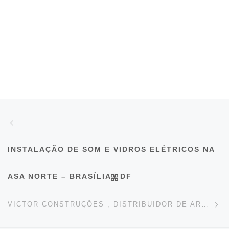
Post navigation
Previous post
INSTALAÇÃO DE SOM E VIDROS ELÉTRICOS NA
BACK TO POST LIST
ASA NORTE – BRASÍLIA / DF
Ne
VICTOR CONSTRUÇÕES , DISTRIBUIDOR DE AREIA E BRITA