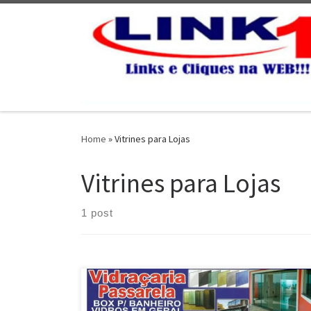
Skip to content
Home
»
Vitrines para Lojas
Vitrines para Lojas
1 post
Vidraçaria Passarela , Box para Banheiro , Portas e