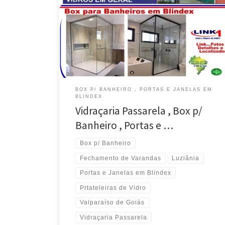
Janelas em Blindex em Luziânia / GO Fechamento de
Varandas e Sacadas em Blindex , Prateleiras e Vitrines
para Lojas , atende Lago Sul / DF Fechamento de
Varandas, Portas e Janelas , Box para Banheiro em
Blindex , Instala em […]
BOX P/ BANHEIRO , PORTAS E JANELAS EM
BLINDEX
Vidraçaria Passarela , Box p/
Banheiro , Portas e …
Box p/ Banheiro
Fechamento de Varandas
Luziânia
Portas e Janelas em Blindex
Prtateleiras de Vidro
Valparaíso de Goiás
Vidraçaria Passarela