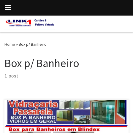
Skip to content
Home
»
Box p/ Banheiro
Box p/ Banheiro
1 post
Vidraçaria Passarela , Box para Banheiro , Portas e Janelas em
Blindex em Luziânia / GO Fechamento de Varandas e Sacadas em