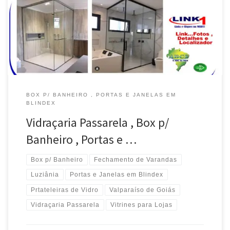
Blindex , Prateleiras e Vitrines para Lojas , atende Lago Sul / DF
Fechamento de Varandas, Portas e Janelas , Box para Banheiro
em Blindex , Instala em […]
BOX P/ BANHEIRO , PORTAS E JANELAS EM
BLINDEX
Vidraçaria Passarela , Box p/
Banheiro , Portas e …
Box p/ Banheiro
Fechamento de Varandas
Luziânia
Portas e Janelas em Blindex
Prtateleiras de Vidro
Valparaíso de Goiás
Vidraçaria Passarela
Vitrines para Lojas